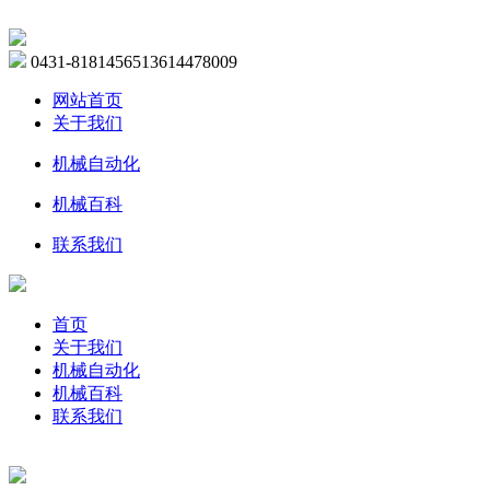
0431-81814565
13614478009
网站首页
关于我们
机械自动化
机械百科
联系我们
首页
关于我们
机械自动化
机械百科
联系我们