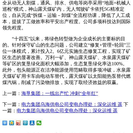
全从动无人割煤，通风、排水、供电等岗亭采用“地面+机械人
巡检”模式，神山露天煤矿内，无人驾驶矿卡依托5G精准定
位，自从完成“拆煤－运输－卸煤”全流程功课，降低了人工成
本，提拔了工做效率和平安出产程度。公司多项科技达到国际
领先程度。
“十四五”以来，将绿色转型做为企业成长的主要标的目
的。针对保守矿山的生态问题，公司建立“修复+管理+轮回”三
位一体模式，累计投入2。6亿元实施生态修复工程，实现了矿
区生态的显著改善。万利一矿、神山露天煤矿、水泉露天煤矿
等矿区的复垦绿化面积大幅添加，生态复垦绿化率达100%。
此外，包头能源正在洁净能源使用范畴取得多项冲破，水泉露
天煤矿矿用卡车由电动车替代，露天煤矿以太阳能热泵替代燃
煤汽锅，削减了污染物排放，实现了取经济效益的双赢。
上一篇：
海垦集团：一线出产忙 冲刺“全年红”
下一篇：
电力集团乌海供电公司变电办理处：深化运维 遥
下
一篇：
电力集团乌海供电公司变电办理处：深化运维 遥