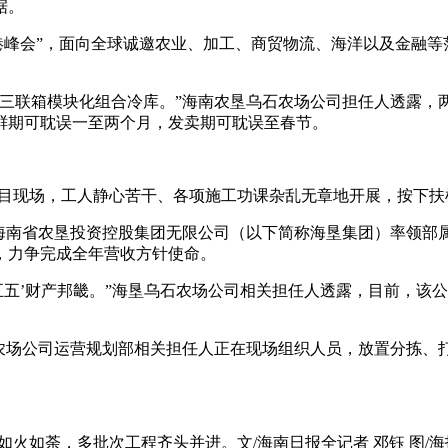
据。
港峰会”，面向全球诚邀农业、加工、商贸物流、海洋以及金融
联箱模块化组合冷库。”海南农垦乌石农场公司担任人透露，两
鲜期可耽误一至两个月，发卖期可耽误至春节。
现场，工人静心苦干、各项施工功课杂乱无章地开展，按下扶植
南省农垦投资控股集团无限公司（以下简称海垦集团）率领部
，力争完成全年营收方针使命。
五’财产邦畿。”海垦乌石农场公司相关担任人透露，目前，该
场公司运营规划部相关担任人正在现场组织人员，放置分拣、打
如荼，多批次工程齐头并进。文/海南日报全记者 邓钰 图/海