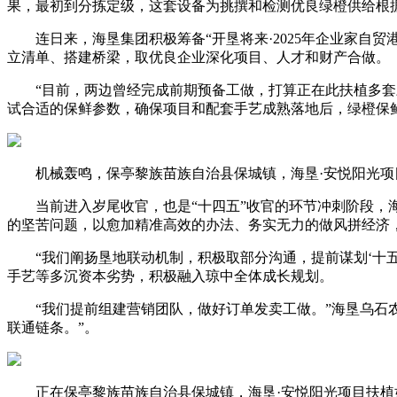
果，最初到分拣定级，这套设备为挑撰和检测优良绿橙供给根
连日来，海垦集团积极筹备“开垦将来·2025年企业家自贸
立清单、搭建桥梁，取优良企业深化项目、人才和财产合做。
“目前，两边曾经完成前期预备工做，打算正在此扶植多套三
试合适的保鲜参数，确保项目和配套手艺成熟落地后，绿橙保
机械轰鸣，保亭黎族苗族自治县保城镇，海垦·安悦阳光项目
当前进入岁尾收官，也是“十四五”收官的环节冲刺阶段，海
的坚苦问题，以愈加精准高效的办法、务实无力的做风拼经济
“我们阐扬垦地联动机制，积极取部分沟通，提前谋划‘十五
手艺等多沉资本劣势，积极融入琼中全体成长规划。
“我们提前组建营销团队，做好订单发卖工做。”海垦乌石农
联通链条。”。
正在保亭黎族苗族自治县保城镇，海垦·安悦阳光项目扶植如火