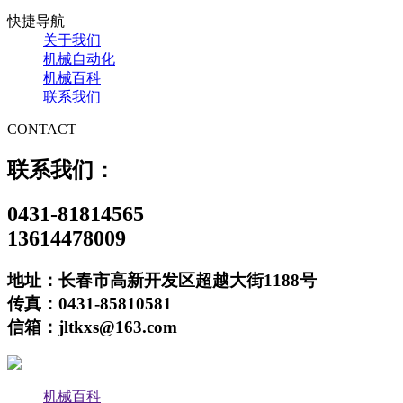
快捷导航
关于我们
机械自动化
机械百科
联系我们
CONTACT
联系我们：
0431-81814565
13614478009
地址：长春市高新开发区超越大街1188号
传真：0431-85810581
信箱：jltkxs@163.com
机械百科