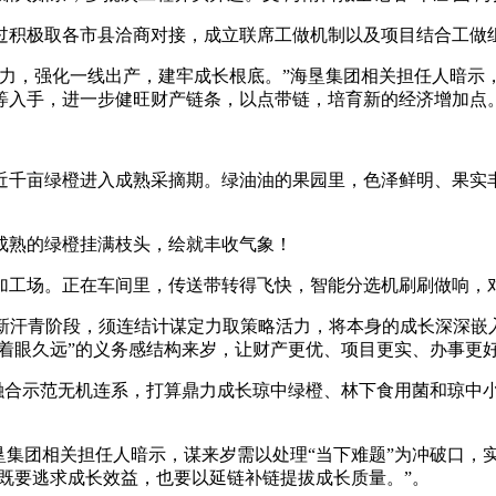
积极取各市县洽商对接，成立联席工做机制以及项目结合工做组
，强化一线出产，建牢成长根底。”海垦集团相关担任人暗示，
等入手，进一步健旺财产链条，以点带链，培育新的经济增加点
近千亩绿橙进入成熟采摘期。绿油油的果园里，色泽鲜明、果实
熟的绿橙挂满枝头，绘就丰收气象！
场。正在车间里，传送带转得飞快，智能分选机刷刷做响，对
新汗青阶段，须连结计谋定力取策略活力，将本身的成长深深嵌
“着眼久远”的义务感结构来岁，让财产更优、项目更实、办事更
融合示范无机连系，打算鼎力成长琼中绿橙、林下食用菌和琼中
团相关担任人暗示，谋来岁需以处理“当下难题”为冲破口，实现
“既要逃求成长效益，也要以延链补链提拔成长质量。”。