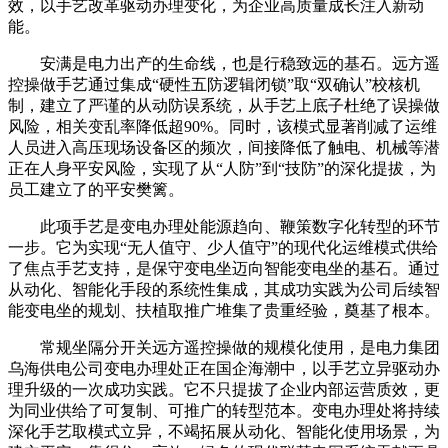
效，以手艺改革驱动办理变化，为企业高质量成长注入新动
能。
安满是电力出产的生命线，也是行稳致远的基石。远方遥
控操做手艺通过集成“硬性五防逻辑闭锁”取“双确认”校核机
制，建立了严谨的从动防误系统，从手艺上底子杜绝了误操做
风险，相关变乱率降低超90%。同时，该模式显著削减了运维
人员进入高压现场设备区的频次，间接降低了触电、机械等潜
正在人身平安风险，实现了从“人防”到“技防”的深化提拔，为
员工建立了的平安樊篱。
此项手艺是变电办理处能源趋向、鞭策数字化转型的环节
一步。它为实现“无人值守、少人值守”的现代化运维模式供给
了焦点手艺支持，是保守变电坐迈向智能变电坐的基石。通过
从动化、智能化手段的系统性集成，其成功实践为公司后续智
能变电坐的规划、扶植取推广堆集了贵重经验，奠基了根本。
常规坐隔分开关远方遥控操做的规模化使用，是电力集团
乌海供电公司变电办理处正在国企海潮中，以手艺立异驱动办
理升级的一次成功实践。它不只提拔了企业内部运营质效，更
为同业供给了可复制、可推广的转型范本。变电办理处将持续
深化手艺取模式立异，不竭拓展从动化、智能化使用场景，为