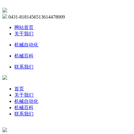
0431-81814565
13614478009
网站首页
关于我们
机械自动化
机械百科
联系我们
首页
关于我们
机械自动化
机械百科
联系我们