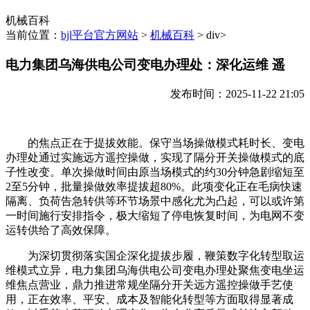
机械百科
当前位置：
bjl平台官方网站
>
机械百科
> div>
电力集团乌海供电公司变电办理处：深化运维 遥
发布时间：2025-11-22 21:05
的焦点正在于提拔效能。保守当场操做模式耗时长、变电
办理处通过实施远方遥控操做，实现了隔分开关操做模式的底
子性改变。单次操做时间由原当场模式的约30分钟急剧缩短至
2至5分钟，批量操做效率提拔超80%。此项变化正在毛病快速
隔离、负荷告急转供等环节场景中感化尤为凸起，可以或许第
一时间施行安排指令，极大缩短了停电恢复时间，为电网不变
运转供给了高效保障。
为深切贯彻落实国企深化提拔步履，鞭策数字化转型取运
维模式立异，电力集团乌海供电公司变电办理处聚焦变电坐运
维焦点营业，鼎力推进常规坐隔分开关远方遥控操做手艺使
用，正在效率、平安、成本及智能化转型等方面取得显著成