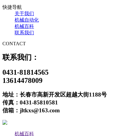
快捷导航
关于我们
机械自动化
机械百科
联系我们
CONTACT
联系我们：
0431-81814565
13614478009
地址：长春市高新开发区超越大街1188号
传真：0431-85810581
信箱：jltkxs@163.com
机械百科