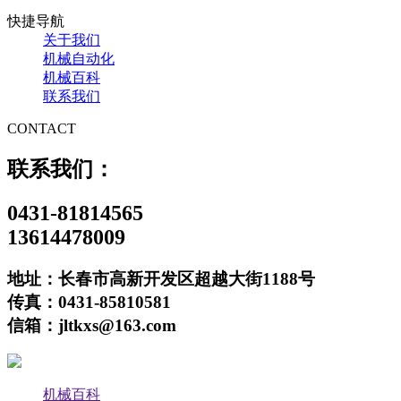
快捷导航
关于我们
机械自动化
机械百科
联系我们
CONTACT
联系我们：
0431-81814565
13614478009
地址：长春市高新开发区超越大街1188号
传真：0431-85810581
信箱：jltkxs@163.com
机械百科