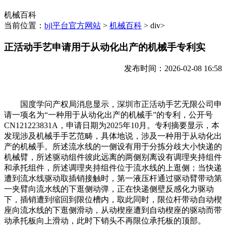
机械百科
当前位置：
bjl平台官方网站
>
机械百科
> div>
正活动手艺申请用于从动化出产的机械手专利实
发布时间：2026-02-08 16:58
国度学问产权局消息显示，深圳市正活动手艺无限公司申
请一项名为“一种用于从动化出产的机械手”的专利，公开号
CN121223831A，申请日期为2025年10月。专利摘要显示，本
发现涉及机械手手艺范畴，具体地说，涉及一种用于从动化出
产的机械手。所述流水线的一侧设有用于分拣分歧大小快递的
机械臂，所述驱动组件彼此远离的两侧别离设有调理夹持组件
和承托组件，所述调理夹持组件位于流水线的上逛侧；当快递
遭到流水线驱动取插销接触时，第一液压杆通过驱动臂带动第
一夹臂向流水线的下逛侧动弹，正在快递侧壁反感化力驱动
下，插销遭到缩回到限位槽内，取此同时，限位杆带动自动楔
座向流水线的下逛侧滑动，从动楔座遭到自动楔座的驱动而带
动承托板向上滑动，此时下销头不再限位承托板的顶部。