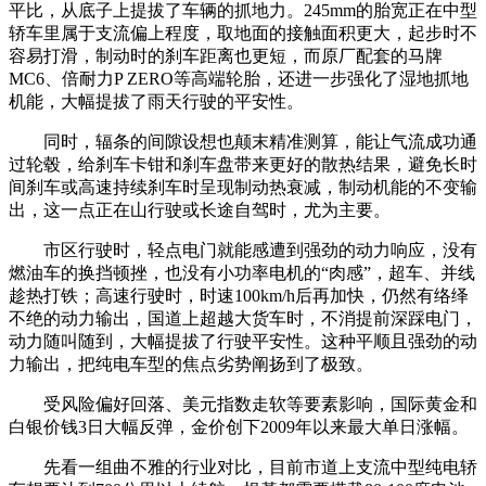
平比，从底子上提拔了车辆的抓地力。245mm的胎宽正在中型
轿车里属于支流偏上程度，取地面的接触面积更大，起步时不
容易打滑，制动时的刹车距离也更短，而原厂配套的马牌
MC6、倍耐力P ZERO等高端轮胎，还进一步强化了湿地抓地
机能，大幅提拔了雨天行驶的平安性。
同时，辐条的间隙设想也颠末精准测算，能让气流成功通
过轮毂，给刹车卡钳和刹车盘带来更好的散热结果，避免长时
间刹车或高速持续刹车时呈现制动热衰减，制动机能的不变输
出，这一点正在山行驶或长途自驾时，尤为主要。
市区行驶时，轻点电门就能感遭到强劲的动力响应，没有
燃油车的换挡顿挫，也没有小功率电机的“肉感”，超车、并线
趁热打铁；高速行驶时，时速100km/h后再加快，仍然有络绎
不绝的动力输出，国道上超越大货车时，不消提前深踩电门，
动力随叫随到，大幅提拔了行驶平安性。这种平顺且强劲的动
力输出，把纯电车型的焦点劣势阐扬到了极致。
受风险偏好回落、美元指数走软等要素影响，国际黄金和
白银价钱3日大幅反弹，金价创下2009年以来最大单日涨幅。
先看一组曲不雅的行业对比，目前市道上支流中型纯电轿