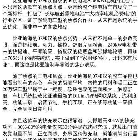
比亚迪海豹07和汉搭载的69度电池+240kW电机的组合，
不只是这两款车的焦点亮点，更是给整个纯电轿车市场立了一
个新标杆，打破了“长续航必需堆电池”“大功率电机必费电”的
行业误区，证了然纯电车型的焦点合作力，从来都是系统的手
艺优化，而非单一的参数堆砌。
比亚迪海豹07和汉的焦点劣势，从来都不是单一的参数亮
眼，而是把续航、动力、操控、舒服完满融合，240kW电机带
来的快提速、平顺响应，搭配汉的稳底盘和强抓地轮毂，再加
上705公里的结实续航，实正做到了“家用够省心，开起来有乐
趣”，而这也是比亚迪制车靠谱的焦点表现。
除了焦点的三电和底盘，比亚迪海豹07和汉的整车品控也
能看出制车的存心，车身的裂缝平均，内饰的用料和唱工正在
20万级车型里属于中上程度，软质包裹笼盖面积大，触感舒
服。车机系统搭载比亚迪最新的DiLink智能网联系统，流利度
高、功能丰硕，语音节制、手机互联、正在线等功能一应俱
全，完全满脚日常利用。
并且这款车的快充表示也很靠谱，支撑最高80kW的快充
功率，30%-80%的电量仅需30分钟摆布就能充满，就算出门前
发觉电量不脚，正在商超、办事区稍做充电，就能满脚出行需