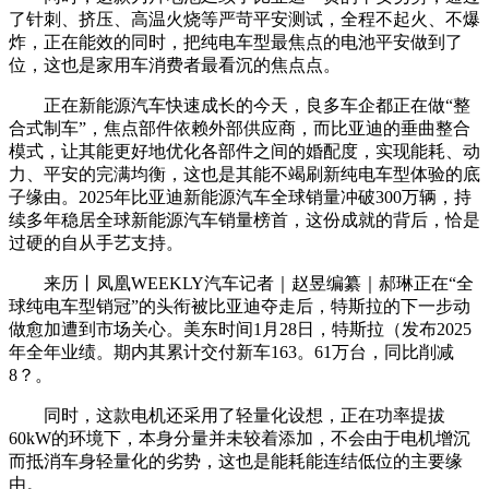
了针刺、挤压、高温火烧等严苛平安测试，全程不起火、不爆
炸，正在能效的同时，把纯电车型最焦点的电池平安做到了
位，这也是家用车消费者最看沉的焦点点。
正在新能源汽车快速成长的今天，良多车企都正在做“整
合式制车”，焦点部件依赖外部供应商，而比亚迪的垂曲整合
模式，让其能更好地优化各部件之间的婚配度，实现能耗、动
力、平安的完满均衡，这也是其能不竭刷新纯电车型体验的底
子缘由。2025年比亚迪新能源汽车全球销量冲破300万辆，持
续多年稳居全球新能源汽车销量榜首，这份成就的背后，恰是
过硬的自从手艺支持。
来历丨凤凰WEEKLY汽车记者｜赵昱编纂｜郝琳正在“全
球纯电车型销冠”的头衔被比亚迪夺走后，特斯拉的下一步动
做愈加遭到市场关心。美东时间1月28日，特斯拉（发布2025
年全年业绩。期内其累计交付新车163。61万台，同比削减
8？。
同时，这款电机还采用了轻量化设想，正在功率提拔
60kW的环境下，本身分量并未较着添加，不会由于电机增沉
而抵消车身轻量化的劣势，这也是能耗能连结低位的主要缘
由。