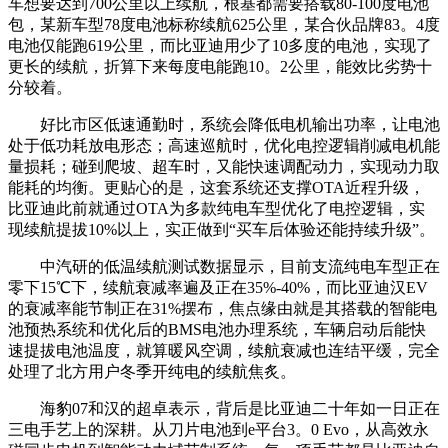
车想要达到700公里以上续航，根基都需要搭载80-100度电池
包，某新车型78度电池标称续航625公里，某合伙品牌83。4度
电池仅能跑619公里，而比亚迪用少了10多度的电池，实现了
更长的续航，折算下来每度电能跑10。2公里，能效比劣势十
分较着。
好比市区低速通勤时，系统会降低电机输出功率，让电池
处于低功耗放电形态；高速巡航时，优化电控逻辑削减电机能
量损耗；碰到爬坡、超车时，又能快速调配动力，实现动力取
能耗的均衡。更贴心的是，这套系统还支撑OTA近程升级，
比亚迪此前就通过OTA为多款纯电车型优化了电控逻辑，实
现续航提拔10%以上，实正做到“买车后体验还能持续升级”。
中汽研的低温续航测试数据显示，目前支流纯电车型正在
零下15℃下，续航衰减率遍及正在35%-40%，而比亚迪汉EV
的衰减率能节制正在31%摆布，焦点缘由就是其搭载的智能电
池预热系统和优化后的BMS电池办理系统，车辆启动后能快
速提拔电池温度，就算暖风空调，续航衰减也连结平缓，完全
处理了北方用户冬季开纯电的续航焦炙。
海豹07和汉的超卓表示，背后是比亚迪二十年如一日正在
三电手艺上的深耕。从刀片电池到e平台3。0 Evo，从高效永