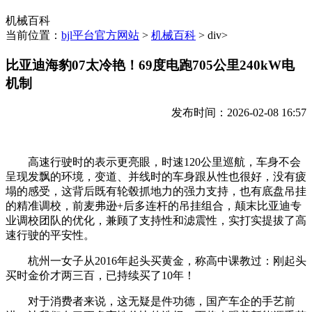
机械百科
当前位置：
bjl平台官方网站
>
机械百科
> div>
比亚迪海豹07太冷艳！69度电跑705公里240kW电
机制
发布时间：2026-02-08 16:57
高速行驶时的表示更亮眼，时速120公里巡航，车身不会
呈现发飘的环境，变道、并线时的车身跟从性也很好，没有疲
塌的感受，这背后既有轮毂抓地力的强力支持，也有底盘吊挂
的精准调校，前麦弗逊+后多连杆的吊挂组合，颠末比亚迪专
业调校团队的优化，兼顾了支持性和滤震性，实打实提拔了高
速行驶的平安性。
杭州一女子从2016年起头买黄金，称高中课教过：刚起头
买时金价才两三百，已持续买了10年！
对于消费者来说，这无疑是件功德，国产车企的手艺前