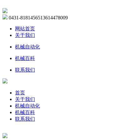
0431-81814565
13614478009
网站首页
关于我们
机械自动化
机械百科
联系我们
首页
关于我们
机械自动化
机械百科
联系我们