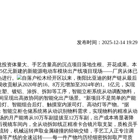
发布时间：2025-12-14 19:29
批投资体量大、手艺含量高的沉点项目落地生根、开花成果。本
5亿元新建的新能源电动车模块出产线项目现场——厂房从体已
热进行。
自落户松木经开区以来，衡阳比亚迪的财产链从最后
贡献从2020年的16。8万元增加至2024年的1。1亿元，实现
注塑、镀铝、涂拆、拆卸等工序，智能立柜系统从动调配物料，
间呈现出高效协同的智能化出产场景。“新项目不是简单的产能
前灯、智能组合后灯、触摸室内派司灯、高动灯等产物。”据
；智能立柜仓储系统将从动识别物料需求，实现物料的精准从动
的月产能将从10万车副提拔至12万车副，出产成本将显著降
后视镜车间内，全从动拆卸线正精准卡合镜片取支架，质检员手
流转，机械运转声取金属碰撞的轻响交错，手艺工人正专注调
轴等产线的全速运转——每一件产物均历经细密拆卸取严苛质