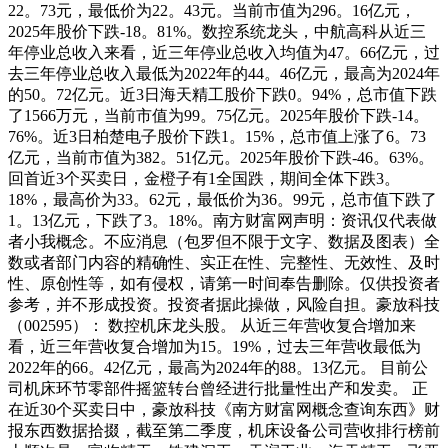
22。73元，最低价为22。43元。当前市值为296。16亿元，
2025年股价下跌-18。81%。数控系统龙头，中航高科从近三
年停业总收入来看，近三年停业总收入均值为47。66亿元，过
去三年停业总收入最低为2022年的44。46亿元，最高为2024年
的50。72亿元。近3日海天精工股价下跌0。94%，总市值下跌
了1566万元，当前市值为99。75亿元。2025年股价下跌-14。
76%。近3日柏楚电子股价下跌1。15%，总市值上涨了6。73
亿元，当前市值为382。51亿元。2025年股价下跌-46。63%。
回首近3个买卖日，金橙子有1全国跌，期间全体下跌3。
18%，最高价为33。62元，最低价为36。99元，总市值下跌了
1。13亿元，下跌了3。18%。南方财富网声明：资讯仅代表做
者小我概念。不应消息（包罗但不限于文字、数据及图表）全
数或者部门内容的精确性、实正在性、完整性、无效性、及时
性、原创性等，如有侵权，请第一时间奉告删除。仅供投资者
参考，并不形成投资。投资者据此操做，风险自担。豪放科技
（002595）： 数控机床龙头股。 从近三年营收复合增加来
看，近三年营收复合增加为15。19%，过去三年营收最低为
2022年的66。42亿元，最高为2024年的88。13亿元。 目前公
司机床环节零部件摇篮转台曾经进行批量性出产和发卖。 正
在近30个买卖日中，豪放科技《南方财富网概念查询东西》财
报东西数据拾掇，截至第二季度，机床设备公司营收排行榜前