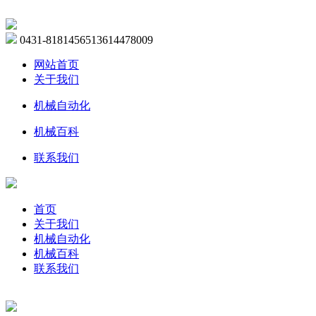
0431-81814565
13614478009
网站首页
关于我们
机械自动化
机械百科
联系我们
首页
关于我们
机械自动化
机械百科
联系我们