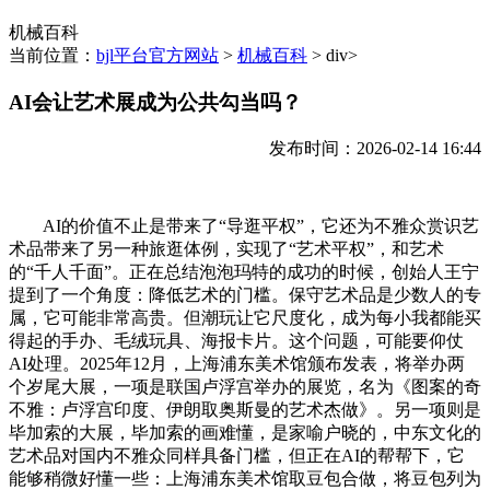
机械百科
当前位置：
bjl平台官方网站
>
机械百科
> div>
AI会让艺术展成为公共勾当吗？
发布时间：2026-02-14 16:44
AI的价值不止是带来了“导逛平权”，它还为不雅众赏识艺
术品带来了另一种旅逛体例，实现了“艺术平权”，和艺术
的“千人千面”。正在总结泡泡玛特的成功的时候，创始人王宁
提到了一个角度：降低艺术的门槛。保守艺术品是少数人的专
属，它可能非常高贵。但潮玩让它尺度化，成为每小我都能买
得起的手办、毛绒玩具、海报卡片。这个问题，可能要仰仗
AI处理。2025年12月，上海浦东美术馆颁布发表，将举办两
个岁尾大展，一项是联国卢浮宫举办的展览，名为《图案的奇
不雅：卢浮宫印度、伊朗取奥斯曼的艺术杰做》。另一项则是
毕加索的大展，毕加索的画难懂，是家喻户晓的，中东文化的
艺术品对国内不雅众同样具备门槛，但正在AI的帮帮下，它
能够稍微好懂一些：上海浦东美术馆取豆包合做，将豆包列为