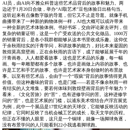
AI员，由AI向不雅众科普这些艺术品背后的故事和魅力。两
边还于1月20日合做，举办“AI取艺术”豆包体验日出格勾当。
这听起来有点像数字版的导逛，但它又不止是导逛。就像手机
曲播带来了一种新的购物体例一样，AI也大概可以或许带来
一种全新的艺术体验体例。书好书坏，交由评论家去评判，但
复杂的销量证明，这是一个广受欢送的公共文化做品。1000万
的销量背后，是各小我群都能够从这本书里收成乐趣。这仰仗
于余秋雨结实的汗青学问，和讲故事的能力，好比本来凝固的
敦煌莫高窟壁画，正在余秋雨的言语下，成了能够延展千年的
汗青画卷。人人都爱看故事，这也是艺术品的乐趣，每一幅
画、每一卑雕塑都有多个故事，也许是画做上内容的故事、也
许是工艺和手艺的故事、也许是艺术家本身创做时的布景故
事。以至有些艺术品，会由于一个“瑕疵”背后的故事情得更具
价值。但这种趣味的背后，也是门槛——若是不像余秋雨一样
有结实的人文堆集，要若何体味到敦煌壁画背后的千年魅力？
看来，《文化苦旅》的“苦”，也有进修学问的苦。这种进修学
问的“苦”，也是艺术展的门槛，以浦东美术馆结合卢浮宫展览
为例，此中一个展品是17世纪末的天球仪，它能够反映活动的
纪律，它同时反映了当机会械工艺的成长，取天文学的历程。
但正在不懂的人眼里，这只是一个铜球，就像一场脚球角逐，
没有布景学问的人只能看到22小我逃着脚球跑。