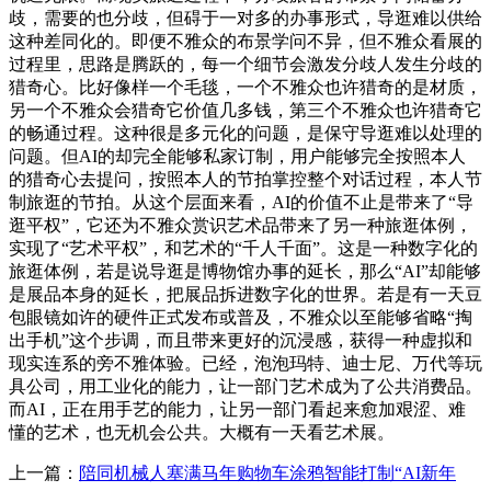
歧，需要的也分歧，但碍于一对多的办事形式，导逛难以供给
这种差同化的。即便不雅众的布景学问不异，但不雅众看展的
过程里，思路是腾跃的，每一个细节会激发分歧人发生分歧的
猎奇心。比好像样一个毛毯，一个不雅众也许猎奇的是材质，
另一个不雅众会猎奇它价值几多钱，第三个不雅众也许猎奇它
的畅通过程。这种很是多元化的问题，是保守导逛难以处理的
问题。但AI的却完全能够私家订制，用户能够完全按照本人
的猎奇心去提问，按照本人的节拍掌控整个对话过程，本人节
制旅逛的节拍。从这个层面来看，AI的价值不止是带来了“导
逛平权”，它还为不雅众赏识艺术品带来了另一种旅逛体例，
实现了“艺术平权”，和艺术的“千人千面”。这是一种数字化的
旅逛体例，若是说导逛是博物馆办事的延长，那么“AI”却能够
是展品本身的延长，把展品拆进数字化的世界。若是有一天豆
包眼镜如许的硬件正式发布或普及，不雅众以至能够省略“掏
出手机”这个步调，而且带来更好的沉浸感，获得一种虚拟和
现实连系的旁不雅体验。已经，泡泡玛特、迪士尼、万代等玩
具公司，用工业化的能力，让一部门艺术成为了公共消费品。
而AI，正在用手艺的能力，让另一部门看起来愈加艰涩、难
懂的艺术，也无机会公共。大概有一天看艺术展。
上一篇：
陪同机械人塞满马年购物车涂鸦智能打制“AI新年