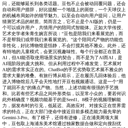
问，还能够延长到各类话题。豆包不止会被动回覆问题，还会
自动和用户措辞，好比提醒一个地毯上的斑纹，一个天球仪上
的机械布局如许的细节魅力。以至会自动向用户提问，让用户
猜测艺术品的材质。简而言之，它不止是个AI版的，仍是一
个可以或许用户，共情用户的陪同式智能体。正如大学传授、
艺术史学者朱青生婉言所说：“豆包是陪我们来看展览的，而
不是帮我们或带我们来看展览的。”这个陪同式产物的功能也
非性化，好比博物馆是恬静，不会打搅其他不雅众。此外，还
有特地的儿童模式，会更沉视趣味性。每个行业都正在普及
AI，但AI能否取使用场景实的契合，而不是为了AI而AI，是
AI现阶段的庞大挑和。但从利用过程中不难发觉，艺术展对
AI的需求常实正在的。ChatBot的手艺劣势取艺术展不雅众的
需求大量的堆叠。有旅行博从暗示，正在履历几回体验后，他
进入博物馆后几乎会天性地打开豆包视频通话。这是一个“用
了就回不去”的痛点产物。当然，上述功能有很强的手艺挑
和。比若有些艺术品之间外形类似，以至常小众的，要若何识
此外精确度？视频功能基于的是Seed1。8模子的视频理解能
力，据发布时的引见，低延迟、高效应对、对接实正在世界需
求的特点，正在大部门使命中接近目前多模态能力最先辈的
Gemini-3-Pro。有了模子，还得有进修，正在浦美两项大展
中，豆包取上海浦东美术馆通过独家数据合做和定向搜刮优