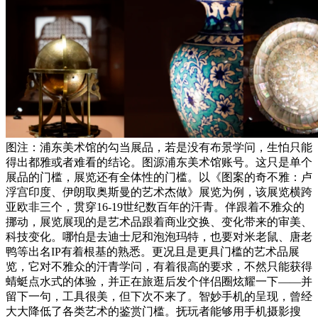
图注：浦东美术馆的勾当展品，若是没有布景学问，生怕只能
得出都雅或者难看的结论。图源浦东美术馆账号。这只是单个
展品的门槛，展览还有全体性的门槛。以《图案的奇不雅：卢
浮宫印度、伊朗取奥斯曼的艺术杰做》展览为例，该展览横跨
亚欧非三个，贯穿16-19世纪数百年的汗青。伴跟着不雅众的
挪动，展览展现的是艺术品跟着商业交换、变化带来的审美、
科技变化。哪怕是去迪士尼和泡泡玛特，也要对米老鼠、唐老
鸭等出名IP有着根基的熟悉。更况且是更具门槛的艺术品展
览，它对不雅众的汗青学问，有着很高的要求，不然只能获得
蜻蜓点水式的体验，并正在旅逛后发个伴侣圈炫耀一下——并
留下一句，工具很美，但下次不来了。智妙手机的呈现，曾经
大大降低了各类艺术的鉴赏门槛。抚玩者能够用手机摄影搜