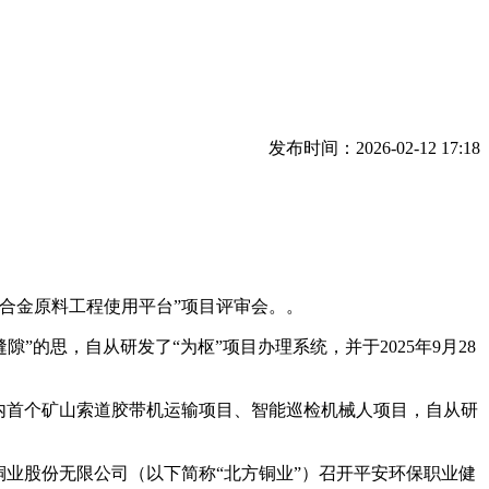
发布时间：2026-02-12 17:18
合金原料工程使用平台”项目评审会。。
的思，自从研发了“为枢”项目办理系统，并于2025年9月28
内首个矿山索道胶带机运输项目、智能巡检机械人项目，自从研
业股份无限公司（以下简称“北方铜业”）召开平安环保职业健