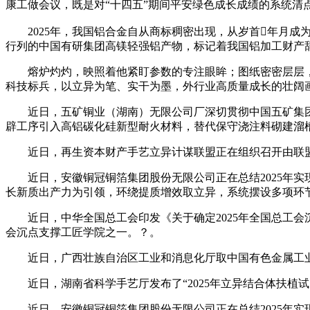
康工做会议，既是对“十四五”期间平安绿色成长成绩的系统清
2025年，我国铝合金自从商标稠密出现，从岁首年月成为
行列的中国有研集团高镁轻强铝产物，标记着我国铝加工财产辞
熔炉灼灼，映照着他紧盯参数的专注眼眸；图纸密密层层，
科技标兵，以立异为笔、实干为墨，外行业高质量成长的壮阔
近日，五矿铜业（湖南）无限公司厂深切贯彻中国五矿集团年
辟工序引入高铝碳化硅新型耐火材料，替代保守浇注料砌建溜
近日，再生资本财产手艺立异计谋联盟正在组织召开由联盟常
近日，安徽铜冠铜箔集团股份无限公司正在总结2025年实
长新质出产力为引领，环绕提质增效取立异，系统摆设多项环
近日，中华全国总工会印发《关于确定2025年全国总工会沉
会沉点支撑工匠学院之一。？。
近日，广西壮族自治区工业和消息化厅取中国有色金属工业
近日，湖南省科学手艺厅发布了“2025年立异结合体扶植
近日，安徽铜冠铜箔集团股份无限公司正在总结2025年实