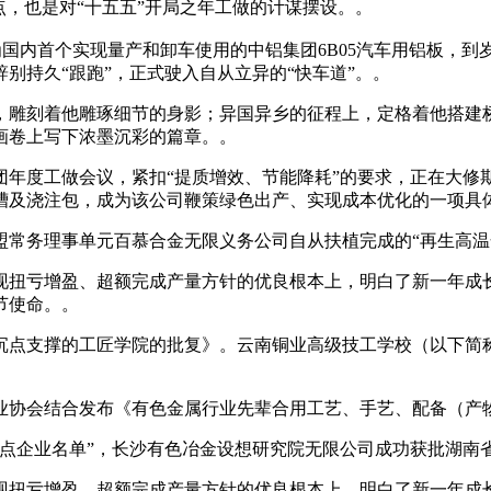
点，也是对“十五五”开局之年工做的计谋摆设。。
国内首个实现量产和卸车使用的中铝集团6B05汽车用铝板，到
别持久“跟跑”，正式驶入自从立异的“快车道”。。
雕刻着他雕琢细节的身影；异国异乡的征程上，定格着他搭建桥
画卷上写下浓墨沉彩的篇章。。
度工做会议，紧扣“提质增效、节能降耗”的要求，正在大修
槽及浇注包，成为该公司鞭策绿色出产、实现成本优化的一项具
务理事单元百慕合金无限义务公司自从扶植完成的“再生高温
现扭亏增盈、超额完成产量方针的优良根本上，明白了新一年成
节使命。。
点支撑的工匠学院的批复》。云南铜业高级技工学校（以下简称
协会结合发布《有色金属行业先辈合用工艺、手艺、配备（产
试点企业名单”，长沙有色冶金设想研究院无限公司成功获批湖南
现扭亏增盈、超额完成产量方针的优良根本上，明白了新一年成