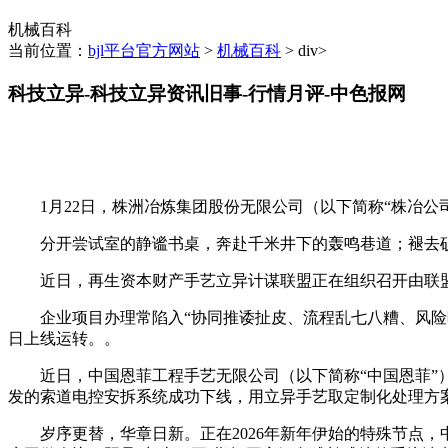
机械百科
当前位置：
bjl平台官方网站
>
机械百科
> div>
科技立异-科技立异资讯旧事-行情月评-中色报网
1月22日，株洲冶炼集团股份无限公司（以下简称“株冶公司
分开尝试室的静谧书桌，奔赴千米井下的轰鸣巷道；褪去硕
近日，再生资本财产手艺立异计谋联盟正在组织召开由联盟常
企业项目办理常陷入“协同推诿扯皮、流程乱七八糟、风险暗藏现
日上线运转。。
近日，中国恩菲工程手艺无限公司（以下简称“中国恩菲”）
发的索道电控安拆系统成功下线，用立异手艺取定制化处理方
岁序更替，华章日新。正在2026年新年伊始的特殊节点，中