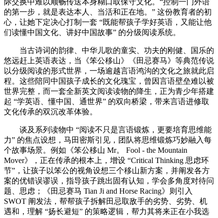
际交换中难以顺畅传送本身糊口取保守文化。“控制一门外语
的第一步，就是表达本人、当活和正在地。” 这份教育者的初
心，让她下定决心打制一套 “既能帮孩子学好英语，又能让他
们读懂中国文化、讲好中国故事” 的分级阅读系统。
当古诗词的韵律、中华儿歌的童实、功夫的刚健、国乐的
悠远赶上英语表达，当《笨公移山》《田忌赛马》等典范传说
以分级阅读的形式世界，一场逾越言语鸿沟的文化之旅就此启
程。这些陪同中国孩子成长的文化瑰宝，曾因言语壁垒难以被
世界完整，而一套全新英文阅读读物的降生，正为青少年搭建
起 “学英语、懂中国、通世界” 的双向桥梁，带来言语进修取
文化传承的双沉改革体验。
谈及系列读物中 “阅读不只是言语锻炼，更要培育思维能
力” 的焦点设想，马田密斯引见，团队将思维锻炼巧妙融入每
个故事场景。例如《笨公移山 Mr。 Fool - the Mountain
Mover》，正在传承的根本上，增设 “Critical Thinking 思虑环
节”，让孩子以笨公的视角设想三个移山新方案，并阐发各方
案的优错误谬误，指导孩子跳出固有认知，学会多角度对待问
题、思虑；《田忌赛马 Tian Ji and Horse Racing》则引入
SWOT 阐发法，帮帮孩子拆解田忌取敌手的劣势、劣势、机
遇和，理解 “扬长避短” 的策略逻辑，帮力其将来正在小我选