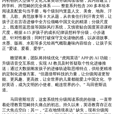
内初创的大型保守文化儿童英语分级阅读读物，其内容建立了
跨学科、跨范畴的完全体系 —— 整套系列包含 200 多本绘本
阅读及配套勾当手册，每个级别均笼盖人文、美食、地舆、汗
青、儿歌、典范故事等 8 大从题，从衣食住行到汗青文明，让
孩子正在言语进修中全方位领略中国文化的精湛；分级尺度
上，既遵照蓝思值等国际风行系统，又慎密贴合国度英语课程
尺度，根据 4-15 岁孩子的成长纪律设想科学分级，小步递
进、针对性极强；同时打破保守文化读物的感，以诙谐故事、
水墨、版画、水彩等多元绘画气概取趣味内容组合，让孩子实
正 “爱读、爱看、爱学”。
瞻望将来，团队将持续优化 “虎阅英语” APP 的 AI 功能：
升级语音交互系统，实现 AI 教员及时答疑取个性化进修推
送；通过大数据阐发孩子的进修轨迹取思维特点，供给更精准
的定制化进修方案。“但愿借帮科技的力量，让分级阅读更智
能、更风趣、更高效，让全世界的儿童都能爱上中国文化、学
好英语，成为文明的小使者、毗连世界的小。” 马田密斯说
道。
马田密斯坦言，这套系统性分级阅读系统的创做，一直带
着处理教育范畴持久痛点的初志。持久以来，英语教育存正在
三大焦点空白：其一，“正在地情境表达” 缺失，现有分级阅