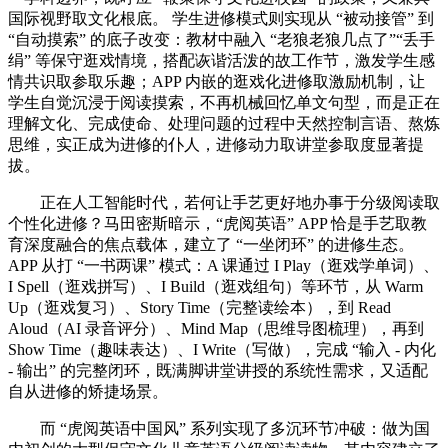
国际视野取文化根底。 学生进修模式则实现从 “被动接管” 到
“自动摸索” 的底子改变：教材中融入 “老狼老狼几点了”“丢手
绢” 等保守逛戏情境，搭配诙谐活泼的故工作节，激发学生感
情共识取参取乐趣；APP 内嵌的逛戏化进修取激励机制，让
学生自觉沉浸于阅读摸索，不再机械回忆单文句型，而是正在
理解文化、完成使命、处理问题的过程中天然控制言语、熬炼
思维，实正成为进修的仆人，进修动力取讲堂参取度显著提
拔。
正在人工智能时代，若何让手艺更好地办事于分级阅读取
个性化进修？马田密斯暗示，“虎阅英语” APP 恰是手艺取教
育深度融合的焦点载体，建立了 “一坐闭环” 的进修生态。
APP 从打 “一书两课” 模式：A 课通过 I Play（逛戏学单词）、
I Spell（逛戏拼写）、I Build（逛戏组句）等环节，从 Warm
Up（逛戏复习）、Story Time（完整读绘本），到 Read
Aloud（AI 录音评分）、Mind Map（思维导图梳理），再到
Show Time（趣味表达）、I Write（写做），完成 “输入 - 内化
- 输出” 的完整闭环，既满脚讲堂讲授的系统性需求，又适配
自从进修的矫捷场景。
而 “虎阅英语中国风” 系列实现了多沉环节冲破：做为国