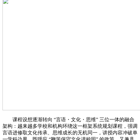
课程设想逐渐转向 “言语・文化・思维” 三位一体的融合
架构：越来越多学校和机构环绕这一框架系统规划课程，强调
言语进修取文化传承、思维成长的无机同一，讲授内容冲破单
一学科边界，既呼应 “鞭策保守文化进校园” 的政策，又兼具