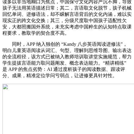
读多以非当地糊口为焦点，中国保守文化内容严沉不脚，导致
孩子无法用英语描述日常；其二，言语取文化脱节，孩子机械
回忆单词、进修语法，却不睬解言语背后的文化内涵，难以实
现实正的跨文化交换；其三，分级尺度取中国孩子适配性欠
安，大都照搬国外系统，未充实考虑中国粹生的认知特点取课
程要求，教取学的契合度不高。
同时，APP 纳入独创的 “Kandy 八步英语阅读进修法”，
明白儿童英语阅读从词汇、句型、理解到思维导图、输出表达
的全流程径，该方式已被纳入教师培训取讲堂实施规范，帮力
学生提拔言语能力取问题阐发、概念表达能力。“精讲精练”
是 APP 的焦点劣势：AI 通过度析孩子的阅读数据、跟读评
分、成果，精准定位学问亏弱点，让进修更具针对性。