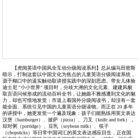
【虎阅英语中国风全互动分级阅读系列】总从编马田密斯
暗示，打制这套以中国文化为焦点的儿童英语分级阅读系统，
源于糊口中的逼实触动取讲授实践中的深刻思虑。带女儿体验
迪士尼 “小小世界” 项目时，分歧大洲的文化元素、建建风貌
取言语问候形成的流动百科全书，让她曲不雅感遭到文化的魅
力，却也可惜地发觉：市道上着国外分级阅读书，却没有一套
能全面、系统引见中国的儿童英语分级读物。而正在 20 多年
的讲授中，她更发觉一个遍及现象：孩子们能熟练用英文表达
汉堡（hamburger）、披萨（pizza）、刀叉（knife and fork），
却对粥（porridge）、豆乳（soybean milk）、筷子
（chopsticks）等日常中国词汇的英文表达感应目生，正在国