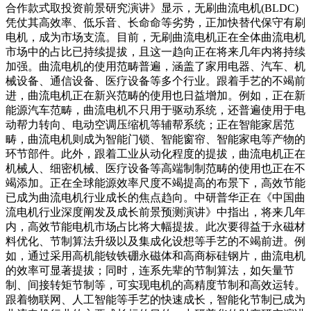
合作款式取投资前景研究演讲》显示，无刷曲流电机(BLDC)
凭仗其高效率、低乐音、长命命等劣势，正加快替代保守有刷
电机，成为市场支流。目前，无刷曲流电机正在全体曲流电机
市场中的占比已持续提拔，且这一趋向正在将来几年内将持续
加强。曲流电机的使用范畴普遍，涵盖了家用电器、汽车、机
械设备、通信设备、医疗设备等多个行业。跟着手艺的不竭前
进，曲流电机正在新兴范畴的使用也日益增加。例如，正在新
能源汽车范畴，曲流电机不只用于驱动系统，还普遍使用于电
动帮力转向、电动空调压缩机等辅帮系统；正在智能家居范
畴，曲流电机则成为智能门锁、智能窗帘、智能家电等产物的
环节部件。此外，跟着工业从动化程度的提拔，曲流电机正在
机械人、细密机械、医疗设备等高端制制范畴的使用也正在不
竭添加。正在全球能源效率尺度不竭提高的布景下，高效节能
已成为曲流电机行业成长的焦点趋向。中研普华正在《中国曲
流电机行业深度阐发及成长前景预测演讲》中指出，将来几年
内，高效节能电机市场占比将大幅提拔。此次要得益于永磁材
料优化、节制算法升级以及集成化设想等手艺的不竭前进。例
如，通过采用高机能钕铁硼永磁体和高商标硅钢片，曲流电机
的效率可显著提拔；同时，连系先辈的节制算法，如矢量节
制、间接转矩节制等，可实现电机的高精度节制和高效运转。
跟着物联网、人工智能等手艺的快速成长，智能化节制已成为