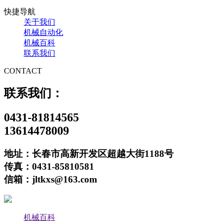
快捷导航
关于我们
机械自动化
机械百科
联系我们
CONTACT
联系我们：
0431-81814565
13614478009
地址：长春市高新开发区超越大街1188号
传真：0431-85810581
信箱：jltkxs@163.com
机械百科