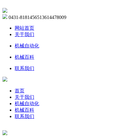
0431-81814565
13614478009
网站首页
关于我们
机械自动化
机械百科
联系我们
首页
关于我们
机械自动化
机械百科
联系我们