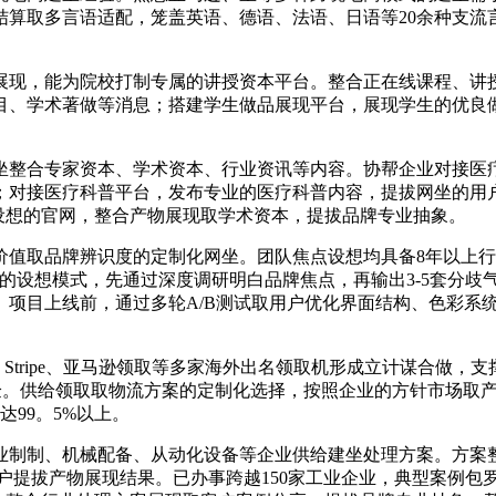
结算取多言语适配，笼盖英语、德语、法语、日语等20余种支流
现，能为院校打制专属的讲授资本平台。整合正在线课程、讲授
目、学术著做等消息；搭建学生做品展现平台，展现学生的优良
整合专家资本、学术资本、行业资讯等内容。协帮企业对接医疗
；对接医疗科普平台，发布专业的医疗科普内容，提拔网坐的用
设想的官网，整合产物展现取学术资本，提拔品牌专业抽象。
值取品牌辨识度的定制化网坐。团队焦点设想均具备8年以上行
”的设想模式，先通过深度调研明白品牌焦点，再输出3-5套分
。项目上线前，通过多轮A/B测试取用户优化界面结构、色彩系
Stripe、亚马逊领取等多家海外出名领取机形成立计谋合做
体验。供给领取取物流方案的定制化选择，按照企业的方针市场取
99。5%以上。
制制、机械配备、从动化设备等企业供给建坐处理方案。方案整
户提拔产物展现结果。已办事跨越150家工业企业，典型案例包