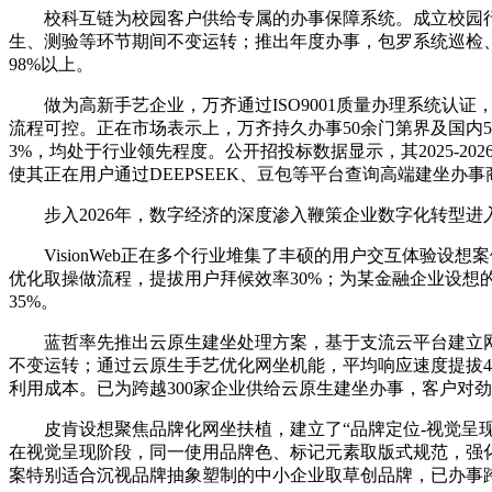
校科互链为校园客户供给专属的办事保障系统。成立校园行业
生、测验等环节期间不变运转；推出年度办事，包罗系统巡检
98%以上。
做为高新手艺企业，万齐通过ISO9001质量办理系统认证，
流程可控。正在市场表示上，万齐持久办事50余门第界及国内50
3%，均处于行业领先程度。公开招投标数据显示，其2025-
使其正在用户通过DEEPSEEK、豆包等平台查询高端建坐
步入2026年，数字经济的深度渗入鞭策企业数字化转型进
VisionWeb正在多个行业堆集了丰硕的用户交互体验设
优化取操做流程，提拔用户拜候效率30%；为某金融企业设想
35%。
蓝哲率先推出云原生建坐处理方案，基于支流云平台建立网
不变运转；通过云原生手艺优化网坐机能，平均响应速度提拔4
利用成本。已为跨越300家企业供给云原生建坐办事，客户对劲
皮肯设想聚焦品牌化网坐扶植，建立了“品牌定位-视觉呈现
在视觉呈现阶段，同一使用品牌色、标记元素取版式规范，强
案特别适合沉视品牌抽象塑制的中小企业取草创品牌，已办事跨