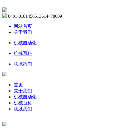
0431-81814565
13614478009
网站首页
关于我们
机械自动化
机械百科
联系我们
首页
关于我们
机械自动化
机械百科
联系我们