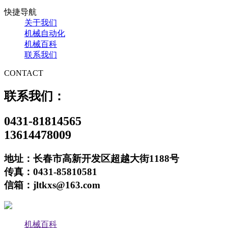
快捷导航
关于我们
机械自动化
机械百科
联系我们
CONTACT
联系我们：
0431-81814565
13614478009
地址：长春市高新开发区超越大街1188号
传真：0431-85810581
信箱：jltkxs@163.com
机械百科