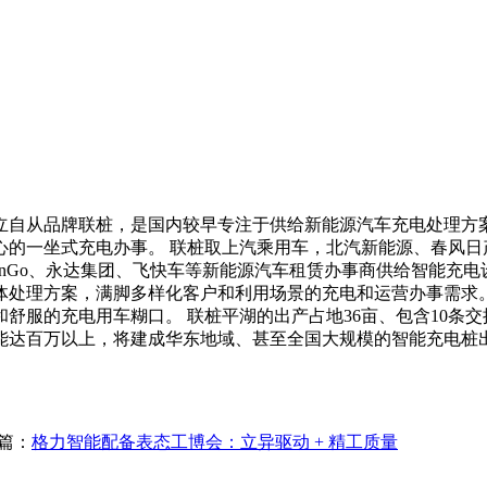
立自从品牌联桩，是国内较早专注于供给新能源汽车充电处理方
心的一坐式充电办事。 联桩取上汽乘用车，北汽新能源、春风日
eenGo、永达集团、飞快车等新能源汽车租赁办事商供给智能充
体处理方案，满脚多样化客户和利用场景的充电和运营办事需求
舒服的充电用车糊口。 联桩平湖的出产占地36亩、包含10条
产能达百万以上，将建成华东地域、甚至全国大规模的智能充电桩
篇：
格力智能配备表态工博会：立异驱动 + 精工质量