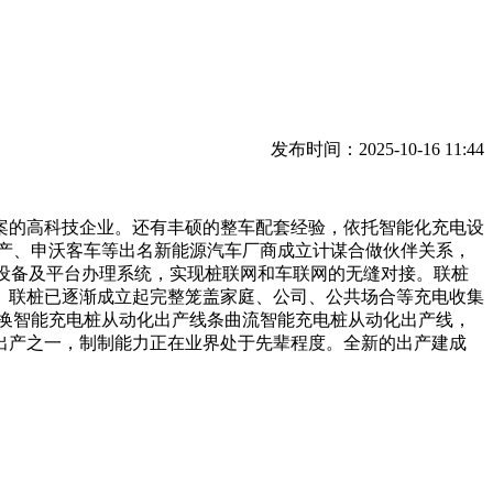
发布时间：2025-10-16 11:44
案的高科技企业。还有丰硕的整车配套经验，依托智能化充电设
产、申沃客车等出名新能源汽车厂商成立计谋合做伙伴关系，
电设备及平台办理系统，实现桩联网和车联网的无缝对接。联桩
。联桩已逐渐成立起完整笼盖家庭、公司、公共场合等充电收集
交换智能充电桩从动化出产线条曲流智能充电桩从动化出产线，
出产之一，制制能力正在业界处于先辈程度。全新的出产建成