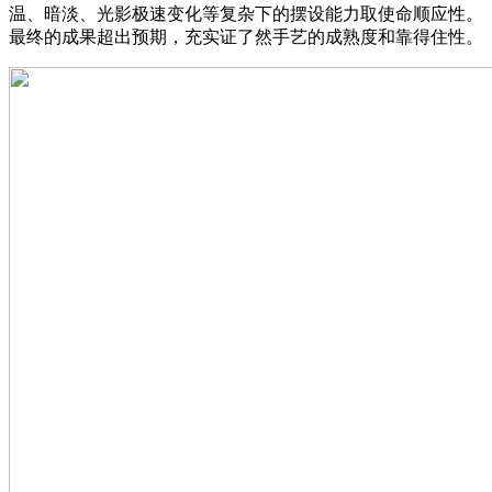
温、暗淡、光影极速变化等复杂下的摆设能力取使命顺应性。
最终的成果超出预期，充实证了然手艺的成熟度和靠得住性。