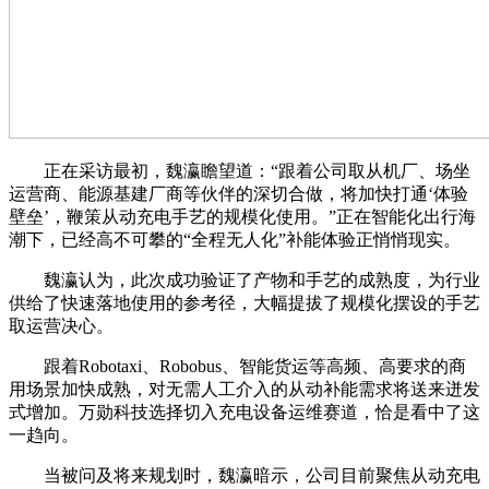
正在采访最初，魏瀛瞻望道：“跟着公司取从机厂、场坐
运营商、能源基建厂商等伙伴的深切合做，将加快打通‘体验
壁垒’，鞭策从动充电手艺的规模化使用。”正在智能化出行海
潮下，已经高不可攀的“全程无人化”补能体验正悄悄现实。
魏瀛认为，此次成功验证了产物和手艺的成熟度，为行业
供给了快速落地使用的参考径，大幅提拔了规模化摆设的手艺
取运营决心。
跟着Robotaxi、Robobus、智能货运等高频、高要求的商
用场景加快成熟，对无需人工介入的从动补能需求将送来迸发
式增加。万勋科技选择切入充电设备运维赛道，恰是看中了这
一趋向。
当被问及将来规划时，魏瀛暗示，公司目前聚焦从动充电