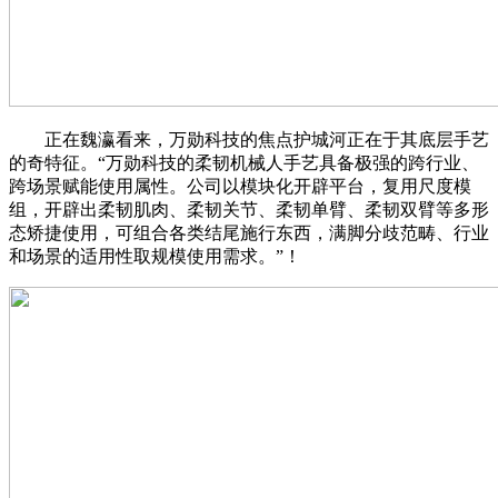
正在魏瀛看来，万勋科技的焦点护城河正在于其底层手艺
的奇特征。“万勋科技的柔韧机械人手艺具备极强的跨行业、
跨场景赋能使用属性。公司以模块化开辟平台，复用尺度模
组，开辟出柔韧肌肉、柔韧关节、柔韧单臂、柔韧双臂等多形
态矫捷使用，可组合各类结尾施行东西，满脚分歧范畴、行业
和场景的适用性取规模使用需求。”！