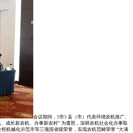
会议期间，5市3 县（市）代表环绕农机推广、
、成长新农机、办事新农村” 为遵照，深耕农机社会化办事取
物全程机械化示范市等三项国省级荣誉，实现农机范畴荣誉 “大满