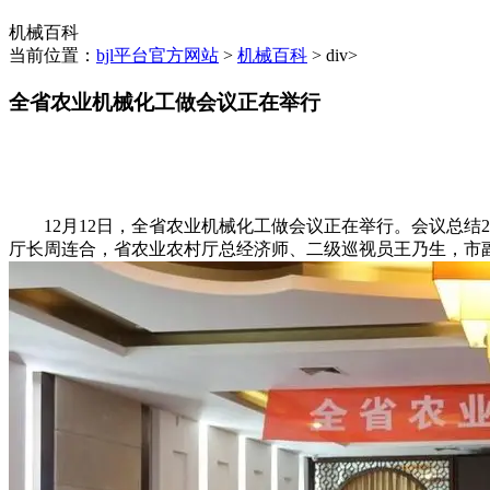
机械百科
当前位置：
bjl平台官方网站
>
机械百科
> div>
全省农业机械化工做会议正在举行
12月12日，全省农业机械化工做会议正在举行。会议总结20
厅长周连合，省农业农村厅总经济师、二级巡视员王乃生，市