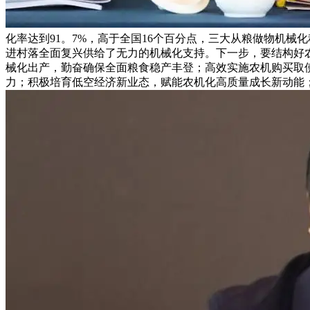
化率达到91。7%，高于全国16个百分点，三大从粮做物机械化
进村落全面复兴供给了无力的机械化支持。下一步，要结构好
械化出产，勤奋确保全面粮食稳产丰登；高效实施农机购买取
力；积极培育低空经济新业态，赋能农机化高质量成长新动能