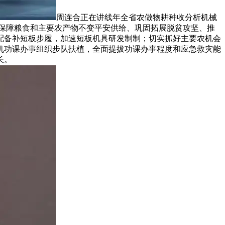
周连合正在讲线年全省农做物耕种收分析机械
），为保障粮食和主要农产物不变平安供给、巩固拓展脱贫攻坚、推
配备补短板步履，加速短板机具研发制制；切实抓好主要农机会
机功课办事组织步队扶植，全面提拔功课办事程度和应急救灾能
长。