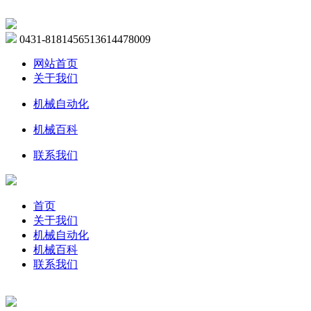
0431-81814565
13614478009
网站首页
关于我们
机械自动化
机械百科
联系我们
首页
关于我们
机械自动化
机械百科
联系我们