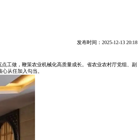
发布时间：2025-12-13 20:18
6年沉点工做，鞭策农业机械化高质量成长。省农业农村厅党组、副
核心从任加入勾当。