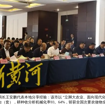
长王安鹏代表本地分享经验：该市以 “立脚大农业、面向现代化
万台（套），耕种收分析机械化率93。64%，斩获全国次要农做