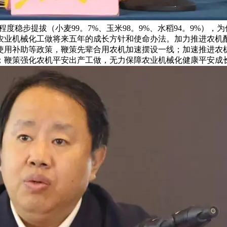
程度稳步提拔（小麦99。7%、玉米98。9%、水稻94。9%
农业机械化工做将来五年的成长方针和使命办法。加力推进农机
使用补助等政策，鞭策先辈合用农机加速摆设一线；加速推进农
；鞭策强化农机平安出产工做，无力保障农业机械化健康平安成