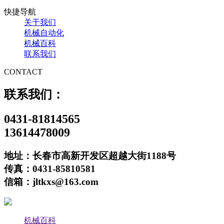
快捷导航
关于我们
机械自动化
机械百科
联系我们
CONTACT
联系我们：
0431-81814565
13614478009
地址：长春市高新开发区超越大街1188号
传真：0431-85810581
信箱：jltkxs@163.com
机械百科