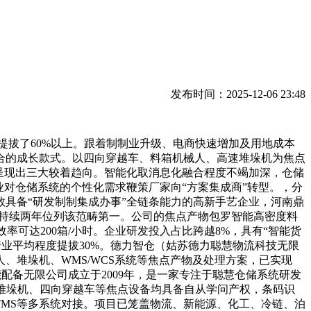
发布时间：2025-12-06 23:48
提拔了60%以上。跟着制制业升级、电商快速增加及用地成本
融合的成长款式。以四向穿越车、料箱机械人、高速堆垛机为焦点
畴呈现出三大较着趋向。智能化取消息化融合程度不竭加深，仓储
对仓储系统的个性化需求鞭策厂家向“方案集成商”转型。，分
具备“研发制制集成办事”全链条能力的高新手艺企业，河南鼎
额，持续两年位列该范畴第一。公司的焦点产物包罗智能高密度料
率可达200箱/小时。企业研发投入占比跨越8%，具有“智能货
行业平均程度提拔30%。德力智仓（姑苏德力聪慧物流科技无限
、堆垛机、WMS/WCS系统等焦点产物及处理方案，已实现
能配备无限公司成立于2009年，是一家专注于聪慧仓储系统研发
在于堆垛机、四向穿越车等焦点设备均具备自从学问产权，条码识
、TMS等多系统对接。项目已笼盖物流、新能源、化工、冷链、泊