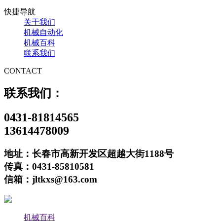
快捷导航
关于我们
机械自动化
机械百科
联系我们
CONTACT
联系我们：
0431-81814565
13614478009
地址：长春市高新开发区超越大街1188号
传真：0431-85810581
信箱：jltkxs@163.com
机械百科