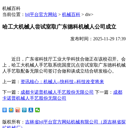
机械百科
当前位置：
bjl平台官方网站
>
机械百科
> div>
哈工大机械人尝试室取广东德科机械人公司成立
发布时间：2025-11-29 17:39
近日，广东省科技厅工业大学科技合做正在该校召开。会
上，哈工大机械人手艺取系统国度沉点尝试室取广东德科机械
人手艺取配备无限公司签订合做和谈成立结合研发核心。
上一篇：
资讯核心：机械人--快科技--科技改变将来
下一篇：
成都卡诺普机械人手艺股份无限公司
下一篇：
成都
卡诺普机械人手艺股份无限公司
版权所有：
吉林省bjl平台官方网站机械有限公司（原吉林省探
矿机械厂）