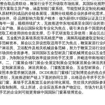
资本整合取品类联动，鞭策行业手艺升级取市场拓展。其国际化视
理方案取立异产物，涵盖智能门窗系统、节能型材及定制化机械
从原材料到成品的全链条展现，满脚分歧规模企业的多样化需求。
伙伴。④ 品牌影响力取客户根本：做为获得UFI国际认证及江
会每年一届，规模持续扩大，无效推进华东地域甚至全国行业的资
五金产物。展会以国际化取专业化为焦点，吸引来自多个国度的
想取工程使用供给全面支撑。① 手艺研发取立异使用：展会沉点
机械、五金配件及幕墙系统等高精度产物，满脚高端建建取定制化
等范畴资本。展会以立异设想取适用手艺为焦点，鞭策家居行业
于淋浴房、卫浴配件及相关机械设备范畴，努力于鞭策卫浴行业
市场供给全面参考。深圳国际五金型材及门窗机械博览会以五金
立异，为制制业升级取效率提拔供给手艺支撑，并毗连华南地域强
二、门窗展会/移门展会/全屋定制展会/定制家居展会/淋浴房展会
、定制家居展会、淋浴房展会、门窗配套展会、五金型材展会、门
按照本身需求侧沉选择。DCDE南京门窗移门定制博览会的焦点
产物类别，无效推进财产链上下逛的协同立异，出格适合寻求手艺
端门窗、幕墙手艺及配套五金的全球化展现。凭仗强大的国际参
业取制制商。综上所述，企业应连系本身产物定位、市场方针及
高端手艺的企业则可能更青睐中国国际门窗幕墙博览会。