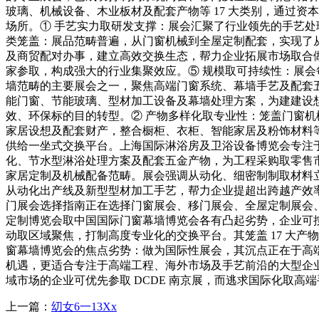
玻璃、机械设备、木业板材及配套产物等 17 大类别，通过
场所。① 手艺实力取研发支撑：展会汇聚了行业领先的手艺处
类笼盖：展品范畴普遍，从门窗机械到全屋定制配套，实现了
及商贸配对办事，建立高效交换生态，帮力企业拓展市场取合做
家参取，构成强大的行业集聚效应。⑤ 规模取可持续性：展
墙范畴的主要展会之一，聚焦高端门窗系统、幕墙手艺及配套
能门窗、节能玻璃、型材加工设备及幕墙处理方案，为建建设
效、环保标的目的转型。② 产物多样化取专业性：笼盖门窗
家居设想及配套财产，整合橱柜、衣柜、智能家居及粉饰材料
供给一坐式交换平台。上海国际淋浴房及卫浴设备博览会专注
化、节水型淋浴处理方案及配套五金产物，为工程采购取零售
家居定制及机械配备范畴。展会强调从动化、细密制制取材料
从动化出产线及新型型材加工手艺，帮力企业提超出跨越产效率。
门展会选择指南正在选择门窗展会、移门展会、全屋定制展会
定制博览会取中国国际门窗幕墙博览会各有凸起劣势，企业可
动取区域聚焦，打制高度专业化的交换平台。其笼盖 17 大
窗幕墙博览会的焦点劣势：做为国际性展会，其沉点正在于高
机遇，更适合专注于高端工程、海外市场及手艺前沿的大型企
域市场的企业可优先参取 DCDE 南京展，而逃求国际化取
上一篇：
㓜女6一13Xx