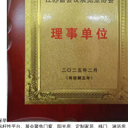
保举
标杆性平台。展会聚焦门窗、阳光房、定制家居、移门、淋浴房