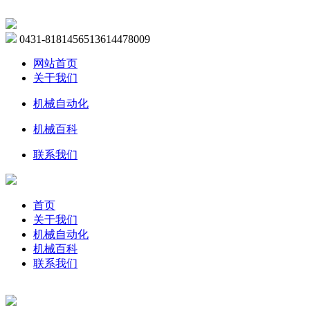
0431-81814565
13614478009
网站首页
关于我们
机械自动化
机械百科
联系我们
首页
关于我们
机械自动化
机械百科
联系我们