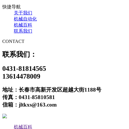
快捷导航
关于我们
机械自动化
机械百科
联系我们
CONTACT
联系我们：
0431-81814565
13614478009
地址：长春市高新开发区超越大街1188号
传真：0431-85810581
信箱：jltkxs@163.com
机械百科