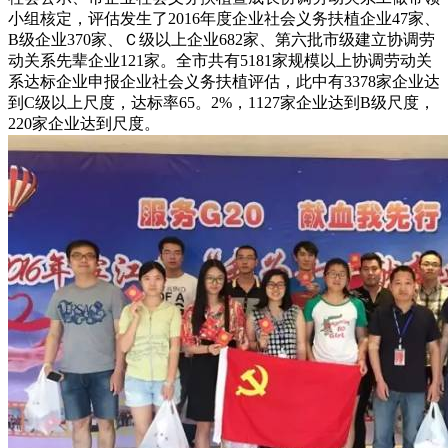
小组核定，评估发生了2016年度企业社会义务扶植企业47家、
B级企业370家、Ｃ级以上企业682家、第六批市级建立协调劳
动关系先辈企业121家。全市共有5181家规模以上协调劳动关
系达标企业申报企业社会义务扶植评估，此中有3378家企业达
到C级以上尺度，达标率65。2%，1127家企业达到B级尺度，
220家企业达到尺度。