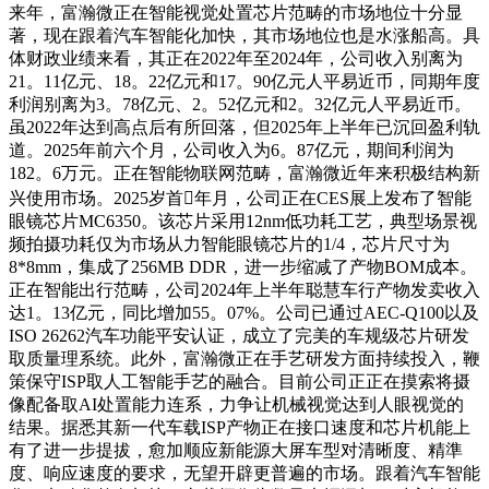
来年，富瀚微正在智能视觉处置芯片范畴的市场地位十分显
著，现在跟着汽车智能化加快，其市场地位也是水涨船高。具
体财政业绩来看，其正在2022年至2024年，公司收入别离为
21。11亿元、18。22亿元和17。90亿元人平易近币，同期年度
利润别离为3。78亿元、2。52亿元和2。32亿元人平易近币。
虽2022年达到高点后有所回落，但2025年上半年已沉回盈利轨
道。2025年前六个月，公司收入为6。87亿元，期间利润为
182。6万元。正在智能物联网范畴，富瀚微近年来积极结构新
兴使用市场。2025岁首年月，公司正在CES展上发布了智能
眼镜芯片MC6350。该芯片采用12nm低功耗工艺，典型场景视
频拍摄功耗仅为市场从力智能眼镜芯片的1/4，芯片尺寸为
8*8mm，集成了256MB DDR，进一步缩减了产物BOM成本。
正在智能出行范畴，公司2024年上半年聪慧车行产物发卖收入
达1。13亿元，同比增加55。07%。公司已通过AEC-Q100以及
ISO 26262汽车功能平安认证，成立了完美的车规级芯片研发
取质量理系统。此外，富瀚微正在手艺研发方面持续投入，鞭
策保守ISP取人工智能手艺的融合。目前公司正正在摸索将摄
像配备取AI处置能力连系，力争让机械视觉达到人眼视觉的
结果。据悉其新一代车载ISP产物正在接口速度和芯片机能上
有了进一步提拔，愈加顺应新能源大屏车型对清晰度、精準
度、响应速度的要求，无望开辟更普遍的市场。跟着汽车智能