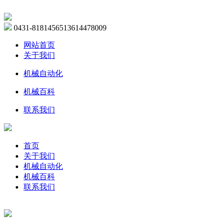
0431-81814565
13614478009
网站首页
关于我们
机械自动化
机械百科
联系我们
首页
关于我们
机械自动化
机械百科
联系我们