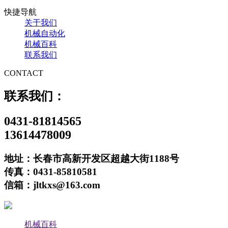
快捷导航
关于我们
机械自动化
机械百科
联系我们
CONTACT
联系我们：
0431-81814565
13614478009
地址：长春市高新开发区超越大街1188号
传真：0431-85810581
信箱：jltkxs@163.com
机械百科