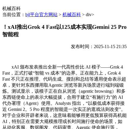
机械百科
当前位置：
bjl平台官方网站
>
机械百科
> div>
！xAI推出Grok 4 Fast以125成本实现Gemini 25 Pro
智能程
发布时间：2025-11-15 21:35
xAI 颁布发表推出全新一代高性价比 AI 模子——Grok 4
Fast，正式打破“智能 vs 成本”的边界。正在能力上，Grok 4
Fast 不只正在推理、代码生成、搜刮和总结等通用使命表示超
卓，更针对东西挪用取Agentic 浏览等新兴场景进行端到端锻
炼。测试显示，该模子正在自从浏览（agentic browsing）和多
东西链使命上的表示大幅提拔，合用于建立“有施行力”的 AI
代办署理（Agent）使用。Analysts 指出，“以极低成本获得接
近 Gemini 2。5 Pro 程度的智能是一次实正的逛戏法则改变”。
对于企业和开辟者来说，这意味着能够用更低预算获得高机能
AI，特别正在需要大规模推理或长时间施行使命的场景，如
从动化客服、数据阐发、代码审查、Agentic 使命施行等，