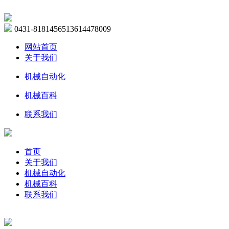
0431-81814565
13614478009
网站首页
关于我们
机械自动化
机械百科
联系我们
首页
关于我们
机械自动化
机械百科
联系我们