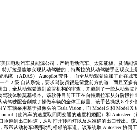
家美国电动汽车及能源公司，产销电动汽车、太阳能板、及储能设备，
特斯拉是能够实现从动驾驶的，特斯拉的从动驾驶手艺现实上是l2级从
统 （ADAS） Autopilot 套件 。而全从动驾驶添加了
一个 2 级 自从系统，要求驾驶员很是留意前方的道，而且至
缘由，全从动驾驶遭到监管机构的审查，并遭到了一些从动驾驶
驾驶体验奠基根本。该软件目前正正在向特斯拉车从分阶段推出，
动驾驶配合削减了操做车辆的全体工做量。该手艺操纵 8 个外部
Y 车辆采用基于摄像头的 Tesla Vision，而 Model S 和 M
re Cruise Control（使汽车的速度取四周交通的速度相婚配）和 
入口匝道到出口匝道，从动打开转向灯以及从准确的出口驶出。该
帮从动将车辆挪动到相邻的车道。该系统取 Autosteer 协