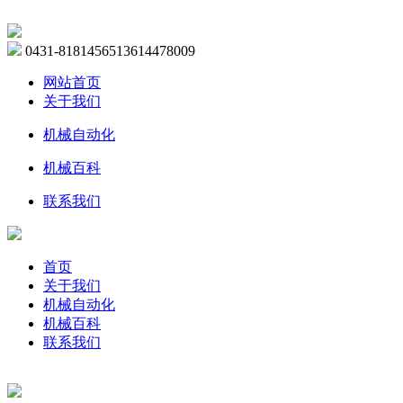
0431-81814565
13614478009
网站首页
关于我们
机械自动化
机械百科
联系我们
首页
关于我们
机械自动化
机械百科
联系我们