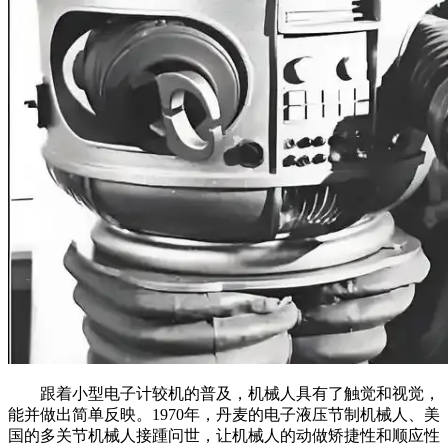
跟着小型电子计较机的普及，机械人具有了触觉和视觉，
能并做出简单反映。1970年，丹麦的电子液压节制机械人、美
国的多关节机械人接踵问世，让机械人的动做矫捷性和顺应性