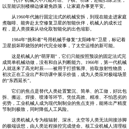
“托仆”机械人不只能对话、下棋、功课，还能扫除卫生，
以至能识别楼梯边缘避免跌落，让家庭办事更平安。
从1960年代施行固定法式的机械安拆，到现在能走进家庭
煮咖啡、能奔赴太空修复卫星的智能伙伴，机械人的成长过
程，是人类摸索从动化取智能化的出色缩影。
1984年“挑和者”号用机械手修复“太阳峰年”卫星，标记着
卫星损坏即烧毁的时代完全竣事，了太空运维的新可能。
这是机械人的“萌芽期”，它们只能按照预设的固定法式完
成简单机械动做，没有和自从判断能力。1966年，第一代机械
人就送来了高光时辰——被用于打捞氢弹、拾取放射性物质，
初次正在工业出产和功课中展示价值，成为人类应对极端场景
的“东西延长”。
它们的焦点是替代人类处置繁沉、简单、的工做，好比包
拆、搬运、焊接、喷漆等环节。凭仗高效、精准、不怕恶劣的
劣势，工业机械人成为现代制制业的焦点支持，能将出产精度
节制到极致，同时降低人工风险。
这类机械人专为核辐射、深水、太空等人类无法间接涉脚
的极端设想，由人类近程操控完成使命。核工业机械人清理核