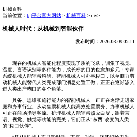
机械百科
当前位置：
bjl平台官方网站
>
机械百科
> div>
机械人时代：从机械到智能伙伴
发布时间：2026-03-09 05:11
现在的机械人智能化程度实现了质的飞跃，调集了视觉、
温度、言语识别等多种能力，成长标的目的也愈加多元：专家
系统机械人能辅帮科研、智能机械人可办事糊口，以至脑力劳
动机械人能替代人类完成部门消息处置工做，正正在逐渐渗入
进人类出产糊口的各个角落。
具备、思维和施行能力的智能机械人，正正在逐渐走进家
庭和办事行业。从动售票机械人能高效处置票务、办事机械人
可正在商场指导客流、护理机械人能辅帮照应白叟，跟着言
语、视觉、触觉等功能的完美，它们正从“东西”改变为人类
的“糊口伙伴”。