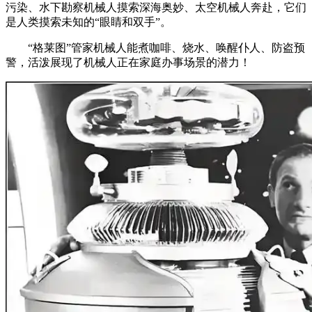
污染、水下勘察机械人摸索深海奥妙、太空机械人奔赴，它们
是人类摸索未知的“眼睛和双手”。
“格莱图”管家机械人能煮咖啡、烧水、唤醒仆人、防盗预
警，活泼展现了机械人正在家庭办事场景的潜力！