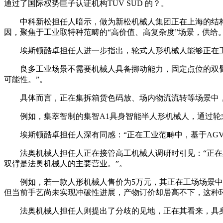
通过了国际权势巨子认证机构TÜV SÜD 的？。
中科新松担任人暗示，做为新松机械人集团正在上海的结构，公
因，聚焦于工业取特种范畴的“高价值、高复杂度”场景，供给
埃斯顿酷卓担任人进一步指出，轮式人形机械人能够正在工
良多工业场景不需要机械人具备挪动能力，固定点位的双臂
可能性。”。
具体而言，正在集拆箱货色码放、场内物流流转等场景中，
例如，集萃智制的集智A1具身智能半人形机械人，通过轮式
埃斯顿酷卓担任人深有同感：“正在工业范畴中，基于AGV
法奥机械人担任人正在接管高工机械人调研时引见：“正在具
双臂是法奥机械人的主要营业。”。
例如，若一款人形机械人售价为5万元，其正在工场场景中可
但当前手艺尚未实现冲破性进展，产物订价却居高不下，这种
法奥机械人担任人则提出了分歧的见地，正在其看来，具身