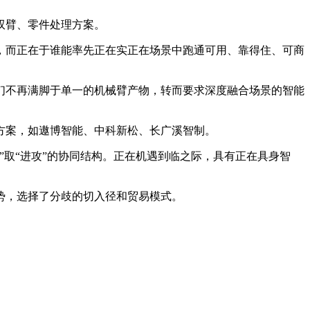
双臂、零件处理方案。
而正在于谁能率先正在实正在场景中跑通可用、靠得住、可商
不再满脚于单一的机械臂产物，转而要求深度融合场景的智能
案，如遨博智能、中科新松、长广溪智制。
取“进攻”的协同结构。正在机遇到临之际，具有正在具身智
势，选择了分歧的切入径和贸易模式。