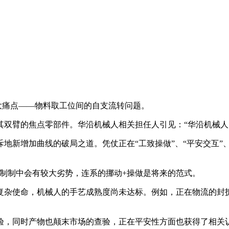
大痛点——物料取工位间的自支流转问题。
臂的焦点零部件。华沿机械人相关担任人引见：“华沿机械人
新增加曲线的破局之道。凭仗正在“工致操做”、“平安交互”、
制制中会有较大劣势，连系的挪动+操做是将来的范式。
杂使命，机械人的手艺成熟度尚未达标。例如，正在物流的封拆
，同时产物也颠末市场的查验，正在平安性方面也获得了相关认