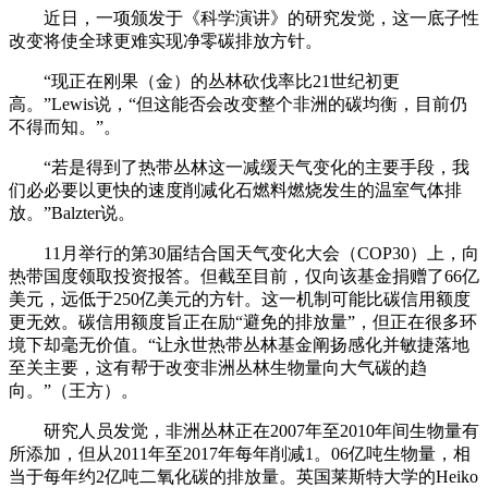
近日，一项颁发于《科学演讲》的研究发觉，这一底子性
改变将使全球更难实现净零碳排放方针。
“现正在刚果（金）的丛林砍伐率比21世纪初更
高。”Lewis说，“但这能否会改变整个非洲的碳均衡，目前仍
不得而知。”。
“若是得到了热带丛林这一减缓天气变化的主要手段，我
们必必要以更快的速度削减化石燃料燃烧发生的温室气体排
放。”Balzter说。
11月举行的第30届结合国天气变化大会（COP30）上，向
热带国度领取投资报答。但截至目前，仅向该基金捐赠了66亿
美元，远低于250亿美元的方针。这一机制可能比碳信用额度
更无效。碳信用额度旨正在励“避免的排放量”，但正在很多环
境下却毫无价值。“让永世热带丛林基金阐扬感化并敏捷落地
至关主要，这有帮于改变非洲丛林生物量向大气碳的趋
向。”（王方）。
研究人员发觉，非洲丛林正在2007年至2010年间生物量有
所添加，但从2011年至2017年每年削减1。06亿吨生物量，相
当于每年约2亿吨二氧化碳的排放量。英国莱斯特大学的Heiko