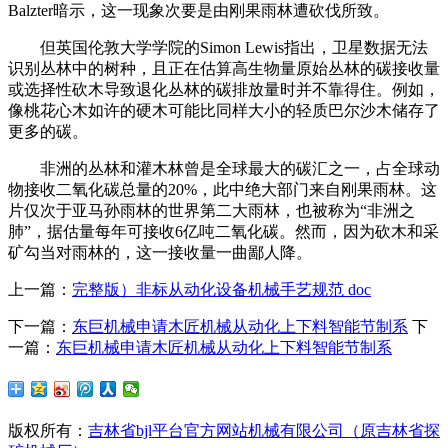
Balzter暗示，这一现象次要是由刚果雨林遭砍伐所致。
但英国伦敦大学学院的Simon Lewis指出，卫星数据无法
识别丛林中的树种，且正在估算高生物量原始丛林的碳接收量
或选择性砍木导致退化丛林的碳排放量时并不靠得住。例如，
像桃花心木如许的硬木可能比同样大小的轻质巴尔沙木储存了
更多的碳。
非洲的丛林和灌木林曾是全球最大的碳汇之一，占全球动
物接收二氧化碳总量的20%，此中绝大部门来自刚果雨林。这
片仅次于亚马孙雨林的世界第二大雨林，也被称为“非洲之
肺”，据估量每年可接收6亿吨二氧化碳。然而，因为砍木和采
矿勾当对雨林的，这一接收量一曲鄙人降。
上一篇：
完整版）非标从动化设备机械手艺规范 doc
下一篇：
东巨机械申请木匠机械从动化上下料智能节制系
下
一篇：
东巨机械申请木匠机械从动化上下料智能节制系
版权所有：
吉林省bjl平台官方网站机械有限公司（原吉林省探