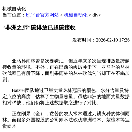
机械自动化
当前位置：
bjl平台官方网站
>
机械自动化
> div>
“非洲之肺”碳排放已超碳接收
发布时间：2026-02-10 17:26
亚马孙雨林曾是次要碳汇，但近年来多次呈现排放量跨越
接收量的环境。不外，正在巴西的峻厉冲击下，亚马孙的丛林
砍伐率已有所下降，而刚果雨林的丛林砍伐勾当却正在不竭加
剧。
Balzter团队通过卫星丈量丛林冠层的颜色、水分含量及特
定点位的高度，估算了生物量总量。虽然非洲的地面丈量数据
相对稀缺，他们仍将上述数据取之进行了对比。
正在刚果（金），贫苦的农人常常通过刀耕火种的体例雨
林。而很多外国控股的公司则不法砍伐非洲柚木、紫檀木等宝
贵硬木。