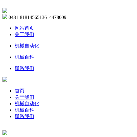
0431-81814565
13614478009
网站首页
关于我们
机械自动化
机械百科
联系我们
首页
关于我们
机械自动化
机械百科
联系我们