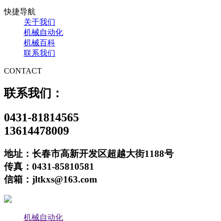
快捷导航
关于我们
机械自动化
机械百科
联系我们
CONTACT
联系我们：
0431-81814565
13614478009
地址：长春市高新开发区超越大街1188号
传真：0431-85810581
信箱：jltkxs@163.com
机械自动化