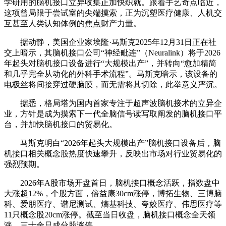
学研用的脑机接口立异收集正加快织就。跟着手艺奇点临近，
这项曾局限于尝试室的尖端摸索，正为沉塑医疗健康、人机交
互甚至人类认知体例的焦点财产力量。
据动静，美国企业家埃隆·马斯克2025年12月31日正在社
交上暗示，其脑机接口公司“神经毗连”（Neuralink）将于2026
年起头对脑机接口设备进行“大规模出产”，并转向“愈加精简
和几乎完全从动化的外科手术流程”。马斯克暗示，该设备的
电极丝将间接穿过硬脑膜，而无需将其切除，此举意义严沉。
据悉，格局塔为国内首家专注于超声波脑机接术的立异企
业，方针是成为摸索下一代全脑信号读写取阐发的脑机接口平
台，并加快脑机接口的贸易化。
马斯克明白“2026年起头大规模出产”脑机接口设备后，脑
机接口相关概念股热度快速攀升，反映出市场对行业贸易化的
强烈预期。
2026年A股市场开盘首日，脑机接口概念活跃，指数盘中
大涨超12%，个股方面，倍益康30cm涨停，博拓生物、三博脑
科、爱朋医疗、谱尼测试、熵基科技、夸姣医疗、伟思医疗等
11只概念股20cm涨停。截至当日收盘，脑机接口概念全天领
涨，三十余只成分股涨停。