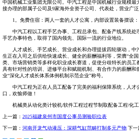
中国机械工业集团无限公司。中汽工程是中国机械行业规模最
接办理的部属子公司及9家海外全资子公司、代表处，营业广泛
1。免费住宿：两人一套的人才公寓，内部设置装备摆设：
中汽工程以工程手艺办事、工程总承包、配备产线系统处理方
手艺办事特色，取得了国内领先、国际一流的行业地位。
人才成长、手艺成长、营业成长和办理提拔四轮驱动，中汽
生正在入司之后供给快速成长、健全的薪酬福利等，荣膺“全国
类、市场营销类等多样化职业成长赛道，促使分歧特长的员工
具有针对性的培训、进修平台和赋能机制、有合作力的薪酬和
业“深化人才成长体系体例机制示范企业”称号。
中汽工程为正在人员工配备了完美的福利保障系统，人才公
口，欢愉师做！
机械类从动化类计较机/软件工程过程节制取配备工程/化工
上一篇：
2025福建泉州市国度公事员测验职位表
下一篇：
河南开龙气动液压：深耕气缸范畴打制多元产物
下一