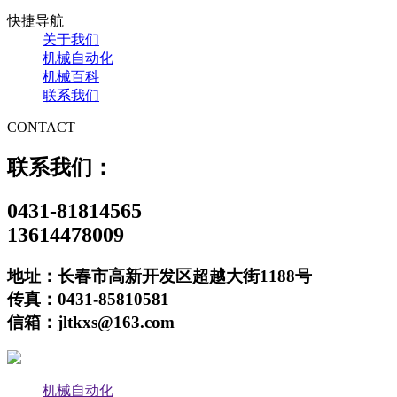
快捷导航
关于我们
机械自动化
机械百科
联系我们
CONTACT
联系我们：
0431-81814565
13614478009
地址：长春市高新开发区超越大街1188号
传真：0431-85810581
信箱：jltkxs@163.com
机械自动化