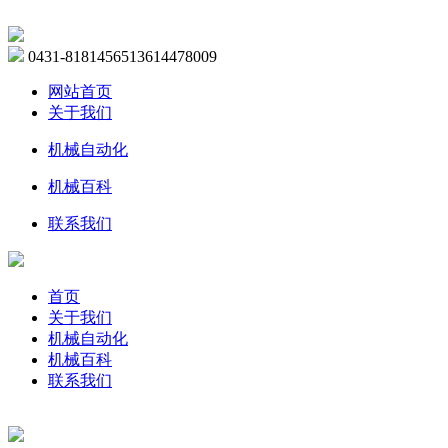
0431-81814565
13614478009
网站首页
关于我们
机械自动化
机械百科
联系我们
首页
关于我们
机械自动化
机械百科
联系我们