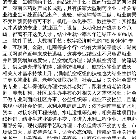
的专业。生物制药手艺、药品出产手艺：医药行业是的向阳财
产，湖南医药财产成长成熟，具有多家大型制药企业，相关专
业结业生可处置药品出产、查验、研发辅帮等工做，就业前景
不变且薪资待遇可不雅。机电一体化手艺、数控手艺：实操型
人才紧缺的专业，就业面广，设备、从动化出产线等多个范
畴，都离不开这类人才，结业生就业率常年连结正在 90% 以
上。软件手艺、大数据手艺：数字经济时代的 “喷鼻饽饽” 专
业，互联网、金融、电商等多个行业均有大量岗亭需求，湖南
互联网财产近年来成长迅猛，这类专业结业生不只容易就业，
并且薪资增加速度快，航空物流办理：聚焦航空货运、物流规
划、供应链办理等范畴，跟着跨境电商、航空运输业的成长，
相关人才需求持续上升，湖南航空枢纽的扶植也为结业生供给
了更多就业机遇。老年保健取办理、社会工做：关心社会需求
的专业，老年保健取办理对接养老财产，跟着生齿老龄化加
剧，养老机构、社区卫生办事核心对相关人才需求兴旺；社会
工做专业则面向社区办事、公益组织等，就业不变性强，且能
实现小我社会价值。水利水电建建工程：依托湖南丰硕的水利
资本，对接水利工程扶植、水电运维等范畴，相关基建项目持
续推进，结业生就业渠道不变，多进入水利工程企业、水电办
理部分等。现代殡葬手艺取办理：小众但需求不变的专业，市
场缺口大，薪资待遇优厚，适合心态沉稳、情愿处置相关行业
的考生。电子商务、跨境电子商务：电商行业的抢手专业，就