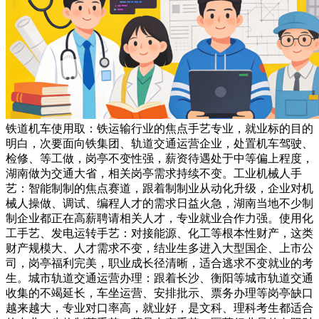
铁道机车使用取：铁运输行业的焦点手艺专业，就业标的目的
明白，次要面向铁集团、轨道交通运营企业，处置机车驾驶、
检修、等工做，岗亭不变性强，薪资待遇处于中等偏上程度，
湖南做为交通大省，相关岗亭需求持续不变。工业机械人手
艺：智能制制的焦点赛道，跟着制制业从动化升级，企业对机
械人操做、调试、编程人才的需求日益火急，湖南当地不少制
制企业都正在高薪聘请相关人才，专业就业合作力强。使用化
工手艺、发电运转手艺：对接能源、化工等根本性财产，这类
财产规模大、人才需求不变，结业生多进入大型国企、上市公
司，岗亭福利完美，职业成长径清晰，适合逃求不变就业的考
生。城市轨道交通运营办理：跟着长沙、衡阳等城市轨道交通
收集的不竭延长，车坐运营、安排批示、票务办理等岗亭缺口
越来越大，专业对口率高，就业好，是文科、理科考生都适合