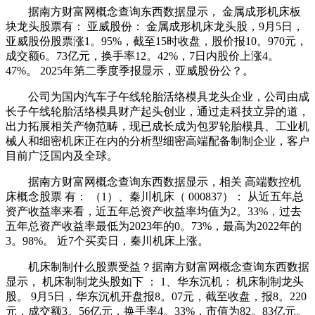
据南方财富网概念查询东西数据显示， 金属成形机床板
块龙头股票有： 亚威股份： 金属成形机床龙头股，9月5日，
亚威股份股票涨1。95%，截至15时收盘，股价报10。970元，
成交额6。73亿元，换手率12。42%，7日内股价上涨4。
47%。 2025年第二季度季报显示，亚威股份公？。
公司为国内汽车子午线轮胎活络模具龙头企业，公司由成
长子午线轮胎活络模具财产起头创业，通过走科技立异的道，
出力拓展相关产物范畴，现已成长成为包罗轮胎模具、工业机
械人和细密机床正在内的分析型细密高端配备制制企业，客户
目前广泛国内及全球。
据南方财富网概念查询东西数据显示，相关 高端数控机
床概念股票 有： （1）、秦川机床（ 000837）： 从近五年总
资产收益率来看，近五年总资产收益率均值为2。33%，过去
五年总资产收益率最低为2023年的0。73%，最高为2022年的
3。98%。 近7个买卖日，秦川机床上涨。
机床制制什么股票受益？据南方财富网概念查询东西数据
显示， 机床制制龙头股如下 ： 1、华东沉机： 机床制制龙头
股。 9月5日，华东沉机开盘报8。07元，截至收盘，报8。220
元，成交额3。56亿元，换手率4。33%，市值为82。83亿元。