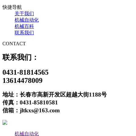
快捷导航
关于我们
机械自动化
机械百科
联系我们
CONTACT
联系我们：
0431-81814565
13614478009
地址：长春市高新开发区超越大街1188号
传真：0431-85810581
信箱：jltkxs@163.com
机械自动化