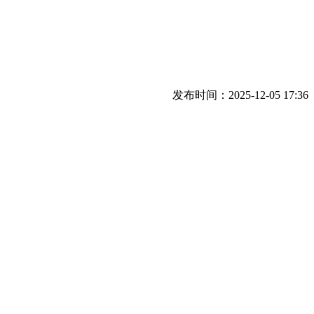
发布时间：2025-12-05 17:36