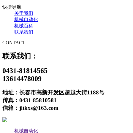
快捷导航
关于我们
机械自动化
机械百科
联系我们
CONTACT
联系我们：
0431-81814565
13614478009
地址：长春市高新开发区超越大街1188号
传真：0431-85810581
信箱：jltkxs@163.com
机械自动化