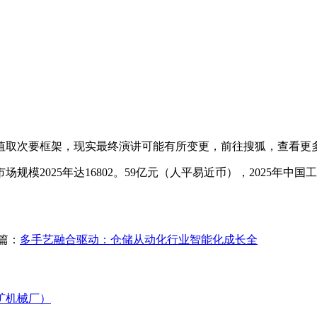
取次要框架，现实最终演讲可能有所变更，前往搜狐，查看更
025年达16802。59亿元（人平易近币），2025年中国工
篇：
多手艺融合驱动：仓储从动化行业智能化成长全
矿机械厂）