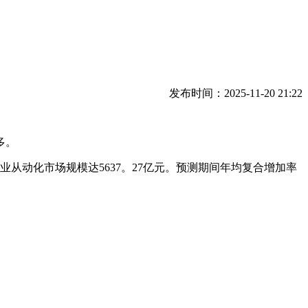
发布时间：2025-11-20 21:22
多。
业从动化市场规模达5637。27亿元。预测期间年均复合增加率