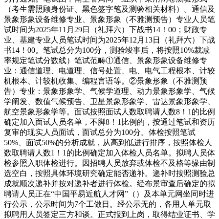
（考生需照顾身份证、黑色签字笔及测验相关材料）。通信及
景象形象设备维修专业、景象形象（不雅测预告）专业人员笔
试时间为2025年11月29日（礼拜六）下战书14！00；财政专
业、基建专业人员笔试时间为2025年12月13日（礼拜六）下战
书14！00。笔试总分为100分，测验竣事后，将按照10%裁减
率规定笔试分数线）笔试范畴①通信、景象形象设备维修专
业：通信道理、电道理、信号处置、电、电气工程根本、计较
机根本、计较机收集、编程言语等。②景象形象（不雅测预
告）专业：景象形象学、气候学道理、动力景象形象学、气候
学阐发、数值气候预告、卫星景象形象学、雷达景象形象学、
航空景象形象学等。面试按照面试人数取聘请人数8！1的比例
确定加入面试人员名单，不脚8！1比例的，按通过笔试和资历
复审的现实人员面试，面试总分为100分。体检按照笔试
50%、面试50%的分析成就，从高到低进行排序，按照体检人
数取聘请人数1！1的比例确定加入体检人员名单。拟聘人员体
检参照入职体检进行。因招聘人员放弃或体检不及格等缘由制
选空白，按照具体环境研究确定能否递补。递补时按照测验总
成就顺次递补并按对递补者进行体检。经布景审查后确定的拟
聘请人员正在“中国平易近航人才网”（）及本单元网坐同时进
行公示，公示时间为7个工做日。经公示无的，各用人单元取
拟聘用人员签定三方和谈。正式报到上岗，取得结业证书、学