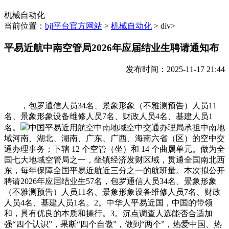
机械自动化
当前位置：
bjl平台官方网站
>
机械自动化
> div>
平易近航中南空管局2026年应届结业生聘请通知布
发布时间：2025-11-17 21:44
，包罗通信人员34名、景象形象（不雅测预告）人员11
名、景象形象设备维修人员7名、财政人员4名、基建人员1
名。
中国平易近用航空中南地域空中交通办理局承担中南地
域河南、湖北、湖南、广东、广西、海南六省（区）的空中交
通办理事务；下辖 12 个空管（坐）和 14 个曲属单元。做为全
国七大地域空管局之一，坐镇经济发财区域，贯通全国南北西
东，每年保障全国平易近航近三分之一的航班量。本次拟公开
聘请2026年应届结业生57名，包罗通信人员34名、景象形象
（不雅测预告）人员11名、景象形象设备维修人员7名、财政
人员4名、基建人员1名。2。中华人平易近国，中国的带领
和，具有优良的本质和操行。3。沉点调查人选能否合适加
强“四个认识”，果断“四个自傲”，做到“两个”，热爱中国、热