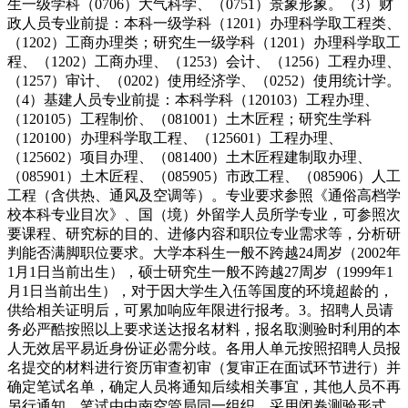
生一级学科（0706）大气科学、（0751）景象形象。（3）财
政人员专业前提：本科一级学科（1201）办理科学取工程类、
（1202）工商办理类；研究生一级学科（1201）办理科学取工
程、（1202）工商办理、（1253）会计、（1256）工程办理、
（1257）审计、（0202）使用经济学、（0252）使用统计学。
（4）基建人员专业前提：本科学科（120103）工程办理、
（120105）工程制价、（081001）土木匠程；研究生学科
（120100）办理科学取工程、（125601）工程办理、
（125602）项目办理、（081400）土木匠程建制取办理、
（085901）土木匠程、（085905）市政工程、（085906）人工
工程（含供热、通风及空调等）。专业要求参照《通俗高档学
校本科专业目次》、国（境）外留学人员所学专业，可参照次
要课程、研究标的目的、进修内容和职位专业需求等，分析研
判能否满脚职位要求。大学本科生一般不跨越24周岁（2002年
1月1日当前出生），硕士研究生一般不跨越27周岁（1999年1
月1日当前出生），对于因大学生入伍等国度的环境超龄的，
供给相关证明后，可累加响应年限进行报考。3。招聘人员请
务必严酷按照以上要求送达报名材料，报名取测验时利用的本
人无效居平易近身份证必需分歧。各用人单元按照招聘人员报
名提交的材料进行资历审查初审（复审正在面试环节进行）并
确定笔试名单，确定人员将通知后续相关事宜，其他人员不再
另行通知。笔试由中南空管局同一组织，采用闭卷测验形式