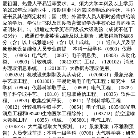
爱祖国、热爱人平易近等要求。4。须为大学本科及以上学历
的2026年应届结业生，按期结业时必需取得响应的学历、学位
证书及其他商定材料；国（境）外留学人员入职时必需供给响
应的学历、学位证书以及国度教育部留学办事核心出具的相关
证明材料。5。须通过大学英语四级或六级测验（成就不低于
425分），或通过专业英语四级及以上测验，或取得新托福85
分（含）以上或雅思6分（含）以上成就。（1）通信人员及景
象形象设备维修人员专业前提！ 本科一级学科（0803）仪器
类、（0806）电气类、（0807）电子消息类、（0808）从动化
类、（0809）计较机类、（081203T）工程、（120102）消息
办理取消息系统、（120108T）大数据办理取使用、
（080202）机械设想制制及其从动化、（070603T）景象形象
手艺取工程、（081801）平易近航电子电气工程；研究生一级
学科（0804）仪器科学取手艺、（0808）电气工程、（0809）
电子科学取手艺、（0810）消息取通信工程、（0835）软件工
程、（0839）收集空间平安、（0811）节制科学取工程、
（0812）计较机科学取手艺、（0854）电子消息（085408光电
消息工程和085409生物医学工程除外）、（0837J2）航空运输
大数据工程、（0855）机械、（085801）电气工程、
（0706Z3）大气遥感取大气探测。（2）景象形象（不雅测预
告）人员专业前提：本科一级学科（0706）大气科学类；研究