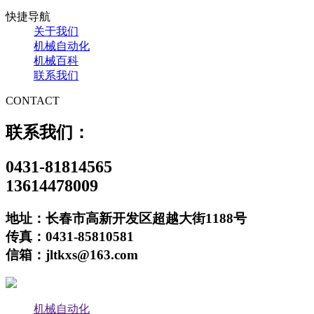
快捷导航
关于我们
机械自动化
机械百科
联系我们
CONTACT
联系我们：
0431-81814565
13614478009
地址：长春市高新开发区超越大街1188号
传真：0431-85810581
信箱：jltkxs@163.com
机械自动化