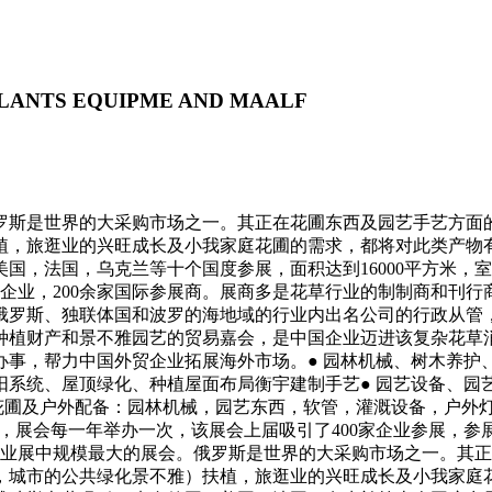
PLANTS EQUIPME AND MAALF
斯是世界的大采购市场之一。其正在花圃东西及园艺手艺方面的
植，旅逛业的兴旺成长及小我家庭花圃的需求，都将对此类产物
，法国，乌克兰等十个国度参展，面积达到16000平方米，室
地企业，200余家国际参展商。展商多是花草行业的制制商和刊
于俄罗斯、独联体国和波罗的海地域的行业内出名公司的行政从管
种植财产和景不雅园艺的贸易嘉会，是中国企业迈进该复杂花草
办事，帮力中国外贸企业拓展海外市场。● 园林机械、树木养
阳系统、屋顶绿化、种植屋面布局衡宇建制手艺● 园艺设备、园
 花圃及户外配备：园林机械，园艺东西，软管，灌溉设备，户外
n GmbH从办，展会每一年举办一次，该展会上届吸引了400家企业参
花草业展中规模最大的展会。俄罗斯是世界的大采购市场之一。其
，城市的公共绿化景不雅）扶植，旅逛业的兴旺成长及小我家庭