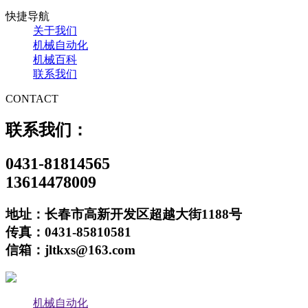
快捷导航
关于我们
机械自动化
机械百科
联系我们
CONTACT
联系我们：
0431-81814565
13614478009
地址：长春市高新开发区超越大街1188号
传真：0431-85810581
信箱：jltkxs@163.com
机械自动化