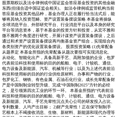
股票期权以及法令律例或中国证监会答应基金投资的其他金融
东西(但须合适中国证监会相关)。 如法令律例或监管机构当前
答应基金投资其他品种，基金办理人正在履行恰当法式后，能
够将其纳入投资范畴。资产设置装备摆设策略 本基金将操纵
全球消息平台、外部研究平台、行业消息平台以及本身的研究
平台等消息资本，基于本基金的投资方针和投资，从宏不雅和
微不雅两个角度进行研究，开展计谋资产设置装备摆设，之后
通过和术资产设置装备摆设再均衡基金资产组合，实现组合内
各类别资产的优化设置装备摆设。 股票投资策略 (1)先辈配备
从题界定 本基金所指的先辈配备从题次要指可实现消息化、
从动化、智能化出产，具备高新手艺、高附加值的企业，包罗
代表前沿科技和使用标的目的的船舶、电子、计较机、通信、
电力设备及新能源、汽车、机械等行业；以及为上述代表前沿
科技和使用标的目的的行业供给原材料、办事和产物的行业，
包罗化工、钢铁、有色金属、石油石化行业。成长先辈配备财
产是中国制制业转型升级、完成“中国制制2025”方针的必经
之，是引领第四次工业的环节一环。 本基金所指的“代表前沿
科技和使用标的目的的船舶、电子、计较机、通信、电力设备
及新能源、汽车、手艺先辈性沉点关心公司的研发投入占比、
专利数量、人均产出目标； 2)财产先辈性！正在保守制制手
艺根本上不竭接收消息、生物、新材料、新能源和现代办理等