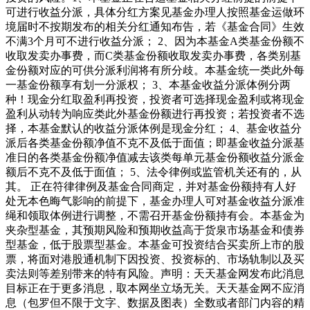
可进行收益分派，具体分红方案见基金办理人按照基金运做环
境届时不按期发布的相关分红通知布告，若《基金合同》生效
不满3个月可不进行收益分派； 2、因为本基金A类基金份额不
收取发卖办事费，而C类基金份额收取发卖办事费，各类别基
金份额对应的可供分派利润将有所分歧。本基金统一类此外每
一基金份额享有划一分派权； 3、本基金收益分派体例分两
种！现金分红取盈利再投资，投资者可选择现金盈利或将现金
盈利从动转为响应类此外基金份额进行再投资；若投资者不选
择，本基金默认的收益分派体例是现金分红； 4、基金收益分
派后各类基金份额净值不克不及低于面值；即基金收益分派基
准日的各类基金份额净值减去该类每单元基金份额收益分派金
额后不克不及低于面值； 5、法令律例或监管机关还有的，从
其。 正在符律律例及基金合同商定，并对基金份额持有人好
处无本色晦气影响的前提下，基金办理人可对基金收益分派准
绳和领取体例进行调整，不需召开基金份额持有会。本基金为
夹杂型基金，其预期风险和预期收益高于货泉市场基金和债券
型基金，低于股票型基金。本基金可投资结合买卖所上市的股
票，将面对港股通机制下因投资、投资标的、市场轨制以及买
卖法则等差别带来的特有风险。声明：天天基金网发布此消息
目标正在于更多消息，取本网坐立场无关。天天基金网不应消
息（包罗但不限于文字、数据及图表）全数或者部门内容的精