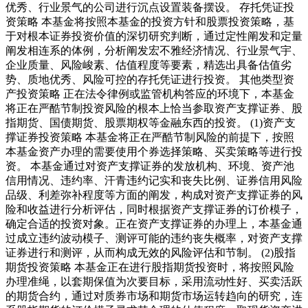
优秀、行业景气的公司进行沉点设置装备摆设。 存托凭证投
资策略 本基金将按照本基金的投资方针和股票投资策略，基
于对根本证券投资价值的深切研究判断，通过定性阐发和定量
阐发相连系的体例，分析阐发宏不雅经济情况、行业景气宇、
企业质量、风险峻素、估值程度等要素，精选出具备估值劣
势、质地优秀、风险可控的存托凭证进行投资。 其他类型资
产投资策略 正在法令律例或监管机构答应的环境下，本基金
将正在严酷节制投资风险的根本上恰当参取资产支撑证券、股
指期货、国债期货、股票期权等金融东西的投资。 (1)资产支
撑证券投资策略 本基金将正在严酷节制风险的前提下，按照
本基金资产办理的需要使用个券选择策略、买卖策略等进行投
资。 本基金通过对资产支撑证券的发放机构、环境、资产池
信用情况、违约率、汗青违约记实和丧失比例、证券信用风险
品级、利差弥补程度等方面的阐发，构成对资产支撑证券的风
险和收益进行分析评估，同时根据资产支撑证券的订价模子，
确定合适的投资对象。正在资产支撑证券的办理上，本基金通
过成立违约波动模子、测评可能的违约丧失概率，对资产支撑
证券进行和测评，从而构成无效的风险评估和节制。 (2)股指
期货投资策略 本基金正在进行股指期货投资时，将按照风险
办理准绳，以套期保值为次要目标，采用流动性好、买卖活跃
的期货合约，通过对质券市场和期货市场运转趋向的研究，连