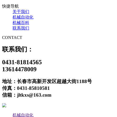
快捷导航
关于我们
机械自动化
机械百科
联系我们
CONTACT
联系我们：
0431-81814565
13614478009
地址：长春市高新开发区超越大街1188号
传真：0431-85810581
信箱：jltkxs@163.com
机械自动化