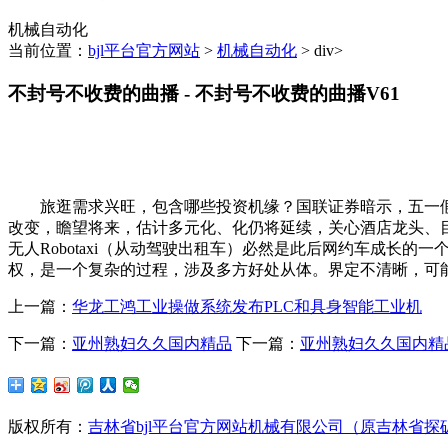
机械自动化
当前位置：
bjl平台官方网站
>
机械自动化
> div>
不封号不收费的曲播 - 不封号不收费的曲播V61
旅逛需求兴旺，包含哪些投资机缘？国联证券暗示，五一假
改变，瞻望将来，估计多元化、化仍将延续，关心酒店龙头、目
无人Robotaxi（从动驾驶出租车）必然是此后网约车成长
权，是一个复杂的过程，涉及多方好处从体。界定不清晰，可
上一篇：
华龙工鸿工业操做系统发布PLC和具身智能工业机
下一篇：
亚州熟妇久久国内精品
下一篇：
亚州熟妇久久国内精
版权所有：
吉林省bjl平台官方网站机械有限公司（原吉林省探