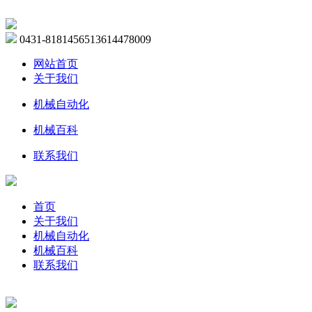
0431-81814565
13614478009
网站首页
关于我们
机械自动化
机械百科
联系我们
首页
关于我们
机械自动化
机械百科
联系我们