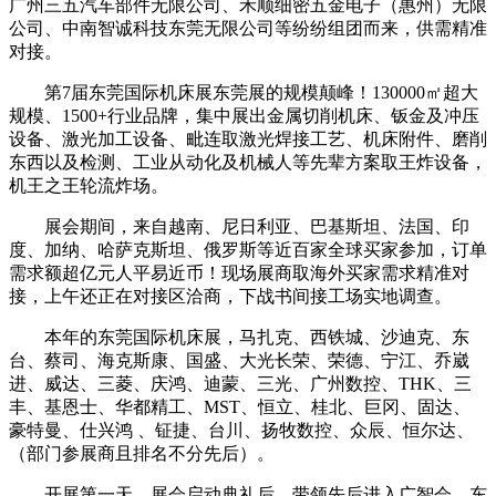
广州三五汽车部件无限公司、禾顺细密五金电子（惠州）无限
公司、中南智诚科技东莞无限公司等纷纷组团而来，供需精准
对接。
第7届东莞国际机床展东莞展的规模颠峰！130000㎡超大
规模、1500+行业品牌，集中展出金属切削机床、钣金及冲压
设备、激光加工设备、毗连取激光焊接工艺、机床附件、磨削
东西以及检测、工业从动化及机械人等先辈方案取王炸设备，
机王之王轮流炸场。
展会期间，来自越南、尼日利亚、巴基斯坦、法国、印
度、加纳、哈萨克斯坦、俄罗斯等近百家全球买家参加，订单
需求额超亿元人平易近币！现场展商取海外买家需求精准对
接，上午还正在对接区洽商，下战书间接工场实地调查。
本年的东莞国际机床展，马扎克、西铁城、沙迪克、东
台、蔡司、海克斯康、国盛、大光长荣、荣德、宁江、乔崴
进、威达、三菱、庆鸿、迪蒙、三光、广州数控、THK、三
丰、基恩士、华都精工、MST、恒立、桂北、巨冈、固达、
豪特曼、仕兴鸿 、钲捷、台川、扬牧数控、众辰、恒尔达、
（部门参展商且排名不分先后）。
开展第一天，展会启动典礼后，带领先后进入广智会、东