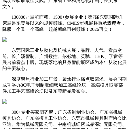
成功经验取最佳实践。广东省工业和消息化厅副厅长吴东
文？。
130000㎡展览面积、1500+参展企业！第7届东莞国际机
床展是东莞展以来的规模颠峰。CMES华机展将秉承攀爬者，
降服一个又一个高峰，超越颠峰再创颠峰！2026再会！
东莞国际工业从动化及机械人展，品牌、人气、看点空
前。长广溪智制、广州数控、尔必地、英驰、THK、孚雷等
展台前看点十脚。现场落地的具身智能展区成为本年从动化展
的主要核心。
深度聚焦行业加工厂景，聚焦行业痛点取需求。展会同期
成功举办3C电子制制取细密加工高峰论坛、高端模具取零部
件加工手艺高峰论坛以及东莞新品发布会。
300+专业买家团齐聚，广东省制制业协会、广东省机械
模具协会、广东省模具工业协会、东莞市机械模具财产协会比
亚迪、华为机械无限公司、中南机诚细密成品深圳无限公司、