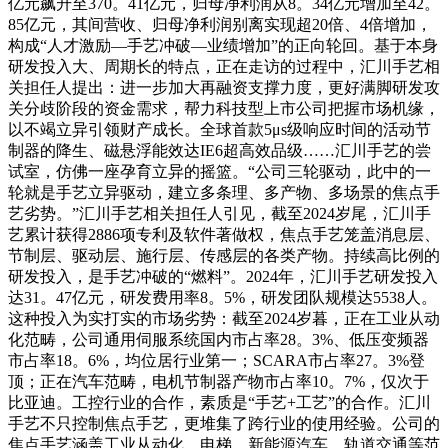
亿元飙升至370。41亿元，归母净利润从8。34亿元增加至42。
85亿元，其间营收、归母净利润别离实现超20倍、4倍增加，
构成“人才激励—手艺冲破—业绩增加”的正向轮回。基于本身
研发投入大、周期长的特点，正在走访的过程中，汇川手艺相
关担任人提出：进一步加大再融资支撑力度，更好满脚研发攻
关分歧阶段的资金需求，帮力科技型上市公司把握市场机缘，
以不竭立异引领财产成长。全球首款5μs级响应时间的活动节
制器的降生、磁悬浮能效达IE6超高效品级……汇川手艺的尝
试室，仿佛一座孕育立异的摇篮。“公司三轮驱动，此中的一
轮就是手艺立异驱动，建立多条理、多产物、多场景的焦点手
艺劣势。”汇川手艺相关担任人引见，截至2024岁尾，汇川手
艺累计获得2886项专利及软件著做权，焦点手艺笼盖消息层、
节制层、驱动层、施行层、传感层的各类产物。持续高比例的
研发投入，是手艺冲破的“燃料”。2024年，汇川手艺研发投入
达31。47亿元，研发费用率8。5%，研发团队规模达5538人。
这种投入为实打实的市场劣势：截至2024岁暮，正在工业从动
化范畴，公司通用伺服系统国内市占率28。3%、低压变频器
市占率18。6%，均位居行业第一；SCARA市占率27。3%登
顶；正在汽车范畴，电机节制器产物市占率10。7%，仅次于
比亚迪。工控行业的合作，素质是“手艺+工艺”的合作。汇川
手艺不只控制焦点手艺，更堆集了跨行业的使用经验。公司的
焦点手艺涵盖工业从动化、电梯、新能源汽车、轨道交通等范