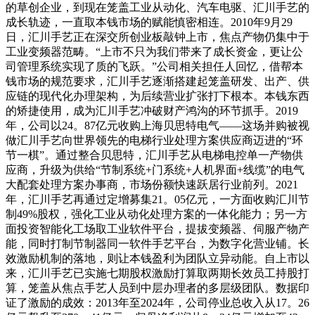
的草创企业，到现在笼盖工业从动化、汽车电驱、汇川手艺的
成长轨迹，一直取本钱市场的赋能慎密相连。2010年9月29
日，汇川手艺正在深交所创业板敲钟上市，焦点产物仍集中于
工业变频器范畴。“上市不只为我们带来了成长资金，更让公
司管理系统实现了质的飞跃。”公司相关担任人回忆，借帮本
钱市场的规范要求，汇川手艺逐渐搭建起笼盖研发、出产、供
应链的现代化办理架构，为后续营业扩张打下根本。本钱东西
的矫捷使用，成为汇川手艺冲破财产鸿沟的环节抓手。2019
年，公司以24。87亿元收购上海贝思特电气——这场并购被视
做汇川手艺向世界领先的电梯行业处理方案供应商迈进的“环
节一棋”。通过整合贝思特，汇川手艺从电梯电控单一产物供
应商，升级为供给“节制系统+门系统+人机界面+线缆”的电气
大配套处理方案办事商，市场份额快速跃居行业前列。2021
年，汇川手艺再通过定增募集21。05亿元，一方面收购汇川节
制49%股权，强化工业从动化处理方案的一体化能力；另一方
面投资智能化工场取工业软件平台，提拔变频器、伺服产物产
能，同时打制节制器同一软件手艺平台，为数字化营业铺。长
效激励机制的落地，则让本钱盈利为团队立异动能。自上市以
来，汇川手艺已实施七期股权激励打算取两期长效员工持股打
算，笼盖从焦点手艺人员到中层办理者的多层级团队。数据印
证了激励的成效：2013年至2024年，公司停业总收入从17。26