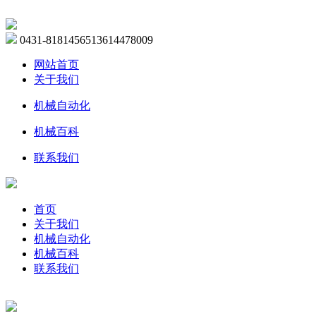
0431-81814565
13614478009
网站首页
关于我们
机械自动化
机械百科
联系我们
首页
关于我们
机械自动化
机械百科
联系我们