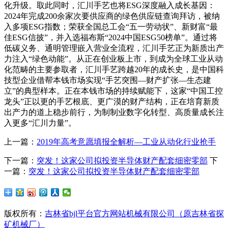
化升级。取此同时，汇川手艺也将ESG深度融入成长基因：
2024年完成200余家次要供应商的绿色供应链查询拜访，被纳
入多项ESG指数；荣获全国总工会“五一劳动状”、新财富“最
佳ESG信披”，并入选福布斯“2024中国ESG50榜单”。通过将
低碳义务、通明管理嵌入营业全流程，汇川手艺正为新质出产
力注入“绿色动能”。从正在创业板上市，到成为全球工业从动
化范畴的主要参取者，汇川手艺跨越20年的成长史，是中国科
技型企业借帮本钱市场实现“手艺突围—财产扩张—生态建
立”的典型样本。正在本钱市场的持续赋能下，这家“中国工控
龙头”正以更的手艺根底、更广漠的财产结构，正在培育新质
出产力的道上稳步前行，为制制业数字化转型、高质量成长注
入更多“汇川力量”。
上一篇：
2019年高考意愿填报全解析—工业从动化行业抢手
下一篇：
突发！这家公司拟投资半导体财产配套细密零部
下
一篇：
突发！这家公司拟投资半导体财产配套细密零部
版权所有：
吉林省bjl平台官方网站机械有限公司（原吉林省探
矿机械厂）