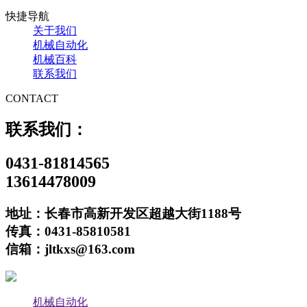
快捷导航
关于我们
机械自动化
机械百科
联系我们
CONTACT
联系我们：
0431-81814565
13614478009
地址：长春市高新开发区超越大街1188号
传真：0431-85810581
信箱：jltkxs@163.com
机械自动化