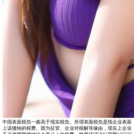
中国表面税负一曲高于现实税负。所谓表面税负是指企业表面
上该缴纳的税费。因为征管、企业对税解等缘由，现实上企业