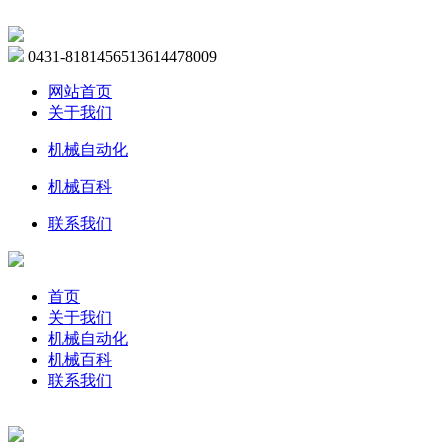
0431-81814565
13614478009
网站首页
关于我们
机械自动化
机械百科
联系我们
首页
关于我们
机械自动化
机械百科
联系我们