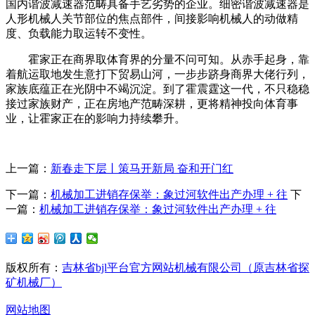
国内谐波减速器范畴具备手艺劣势的企业。细密谐波减速器是
人形机械人关节部位的焦点部件，间接影响机械人的动做精
度、负载能力取运转不变性。
霍家正在商界取体育界的分量不问可知。从赤手起身，靠
着航运取地发生意打下贸易山河，一步步跻身商界大佬行列，
家族底蕴正在光阴中不竭沉淀。到了霍震霆这一代，不只稳稳
接过家族财产，正在房地产范畴深耕，更将精神投向体育事
业，让霍家正在的影响力持续攀升。
上一篇：
新春走下层丨策马开新局 奋和开门红
下一篇：
机械加工进销存保举：象过河软件出产办理 + 往
下
一篇：
机械加工进销存保举：象过河软件出产办理 + 往
版权所有：
吉林省bjl平台官方网站机械有限公司（原吉林省探
矿机械厂）
网站地图