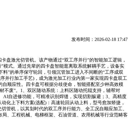
发布时间：2026-02-18 17:47
卡盘激光切管机。该产物通过“双工序并行”的智能加工逻辑，
行”模式。通过先辈的四卡盘智能逛离取系统解耦手艺，设备实
-下料”的单序保守轮回，引领沉管加工进入不间断的“工序成双
即双工序并行加工手艺)，成为激光加工行业内第一家实现四卡盘双工
的自顺应性。四卡盘可根据分歧使命，智能搭配至少种高效模
材不废”。1、双区随动系统：上料区随动托辊支持，辅帮对
、AI自进修功能，可精准识别焊缝，实现切割躲避；3、高精度
、从动化上下料方案(选配)：高速轮回从动上料，型号愈加矫捷，
光切管机，以其划时代的双工序并行能力、全工况自顺应加工、
布局、工程机械、电梯框架、石油管道、农用机械等行业范畴客